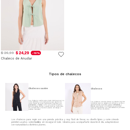
$ 24,29
$ 26,99
-10%
Chaleco de Anudar
Tipos de chalecos
Chalecos sastre
Chalecos
Los chalecos sastre para mujer destacan por su
Los chalecos unicolor tienen un diseño fácil de
corte definido y una estructura que aporta sin
combinar que se adapta sin esfuerzo al día a
verte rígida. Se usan fácilmente muy bien con
día.Funcionan muy bien sobre
camisetas
o
pantalones
o
faldas
como una opción práctica
blusas
aportando comodidad y practicidad
para jornadas largas, cuando buscas verte bien
para acompañarte con naturalidad en jornadas
sin complicarte y resolver planes al trabajo o
activas y llenas de planes.
salidas casuales.
Los chalecos para mujer son una prenda práctica y muy fácil de llevar, su diseño ligero y corte cómodo
permiten usarlos sobre
bodies
sin recargar el look. Ideales para acompañarte durante el día, adaptándose
con naturalidad a distintos planes.