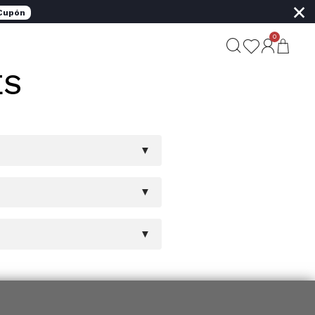
×
 Cupón
0
ES
▼
▼
▼