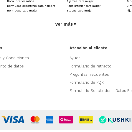
Ropa interior niños
Pijamas para mujer
Pan
Bermudas deportivas para hombre
Ropa interior para mujer
Cin
Bermudas para mujer
Blusas para mujer
Pij
Ver más
▼
as
Atención al cliente
s y Condiciones
Ayuda
ento de datos
Formulario de retracto
Preguntas frecuentes
Formulario de PQR
Formulario Solicitudes - Datos P