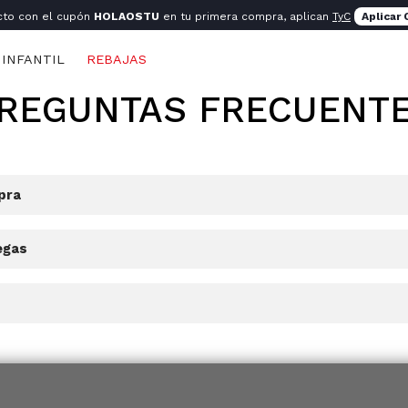
cto con el cupón
HOLAOSTU
en tu primera compra, aplican
TyC
Aplicar
INFANTIL
REBAJAS
REGUNTAS FRECUENT
pra
egas