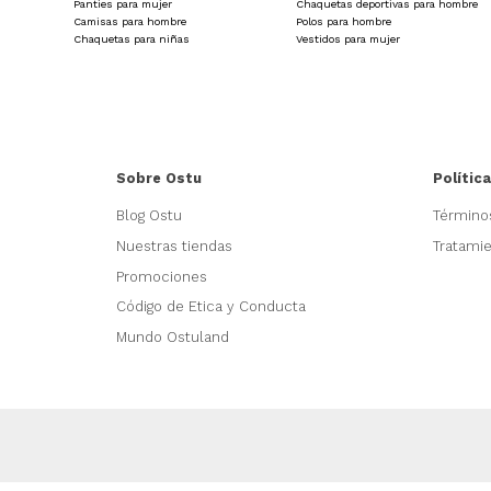
Panties para mujer
Chaquetas deportivas para hombre
Camisas para hombre
Polos para hombre
Chaquetas para niñas
Vestidos para mujer
Sobre Ostu
Polític
Blog Ostu
Término
Nuestras tiendas
Tratami
Promociones
Código de Etica y Conducta
Mundo Ostuland