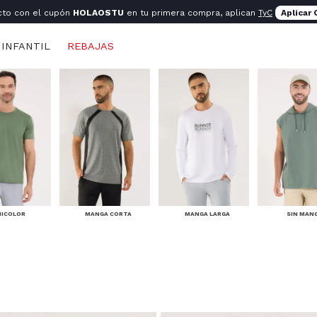
cto con el cupón
HOLAOSTU
en tu primera compra, aplican
TyC
Aplicar
INFANTIL
REBAJAS
NICOLOR
MANGA CORTA
MANGA LARGA
SIN MAN