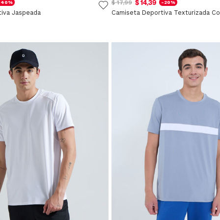
$ 14,39
$ 17,99
-40%
-20%
tiva Jaspeada
Camiseta Deportiva Texturizada C