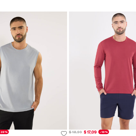
$ 17,09
$ 18,99
-20%
-10%