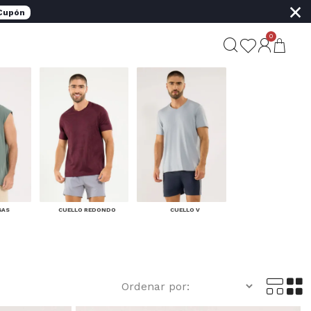
×
 Cupón
0
GAS
CUELLO REDONDO
CUELLO V