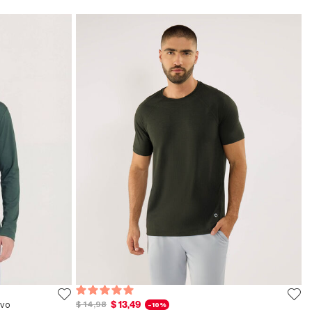
$ 13,49
ivo
$ 14,98
-10%