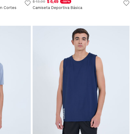
$ 6,49
$ 13,00
-50%
on Cortes
Camiseta Deportiva Básica