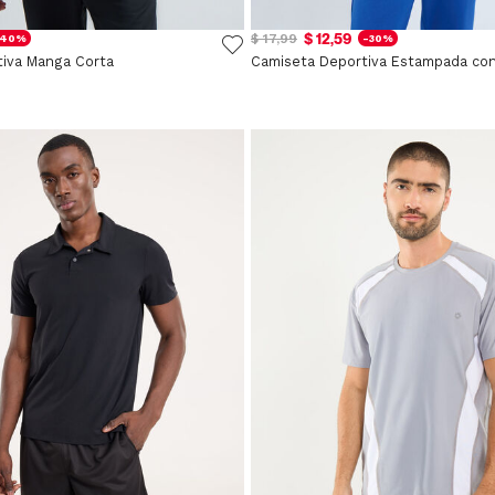
$ 12,59
$ 17,99
-40%
-30%
iva Manga Corta
Camiseta Deportiva Estampada co