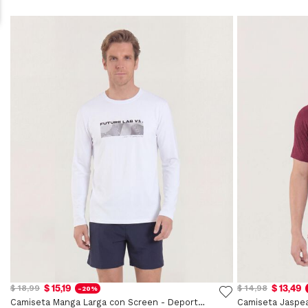
$ 15,19
$ 13,49
$ 18,99
$ 14,98
-20%
Camiseta Manga Larga con Screen - Deportivo
Camiseta Jaspea