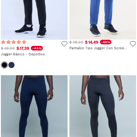
$ 14,49
$ 28,99
-50%
$ 17,39
$ 28,99
Pantalon Tipo Jogger Con Screen - Deportivo
-40%
Jogger Básico - Deportivo