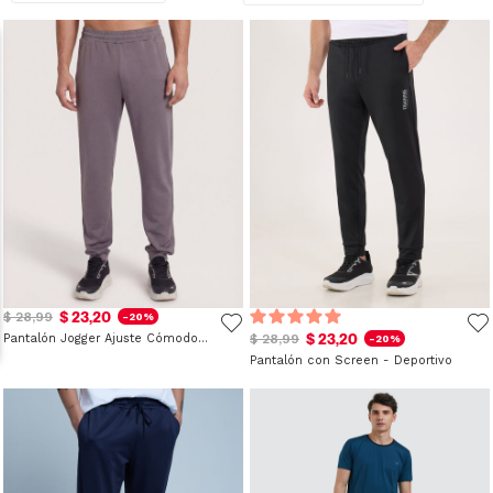
$ 23,20
$ 28,99
-20%
$ 23,20
Pantalón Jogger Ajuste Cómodo - Deportivo
$ 28,99
-20%
Pantalón con Screen - Deportivo