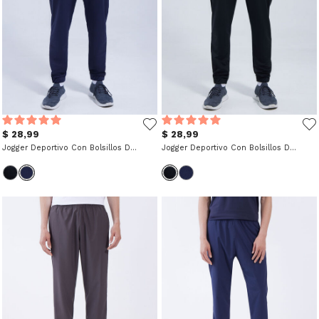
$ 28,99
$ 28,99
Jogger Deportivo Con Bolsillos De Parche
Jogger Deportivo Con Bolsillos De Parche