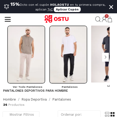
×
15%
Dcto con el cupón
HOLAOSTU
en tu primera compra,
aplican
TyC
Aplicar Cupón
0
Licras
Ver Todo Pantalones
Pantalones
PANTALONES DEPORTIVOS PARA HOMBRE
En OSTU encuentras pantalones deportivos para hombre que siguen tu ritmo sin rendirse. Cómodos, resistentes y fáciles de cuidar, cumplen con la promesa solo para muchas veces y se adaptan a entrenar, trabajar, viajar o relajarte, siempre listos para cualquier plan.
Mostrar más
Hombre
Ropa Deportiva
Pantalones
26
Productos
Mostrar Filtros