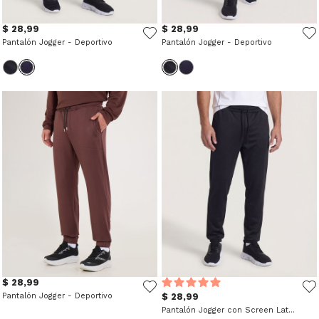
$ 28,99
$ 28,99
Pantalón Jogger - Deportivo
Pantalón Jogger - Deportivo
$ 28,99
Pantalón Jogger - Deportivo
$ 28,99
Pantalón Jogger con Screen Lateral - Deportivo