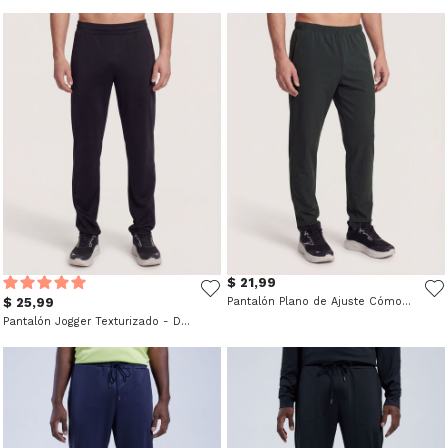
$ 21,99
$ 25,99
Pantalón Plano de Ajuste Cómodo - Deportivo
Pantalón Jogger Texturizado - Deportivo