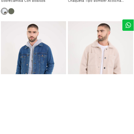
Sobrecamisa Con Bolsillos
Chaqueta Tipo Bomber Acolchada
$ 19,49
$ 38,99
-50%
$ 28,69
Chaqueta Trucker Tono Oscuro
$ 40,99
-30%
Chaqueta Polar Tipo Abrigo