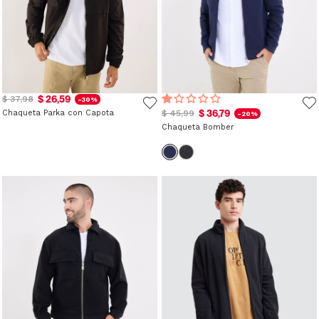
$ 26,59
$ 37,98
-30%
$ 36,79
Chaqueta Parka con Capota
$ 45,99
-20%
Chaqueta Bomber