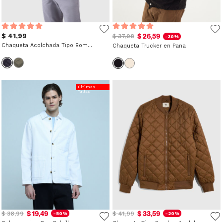
$ 41,99
$ 26,59
$ 37,98
-30%
Chaqueta Acolchada Tipo Bomber
Chaqueta Trucker en Pana
Últimas
Tallas
$ 19,49
$ 33,59
$ 38,99
$ 41,99
-50%
-20%