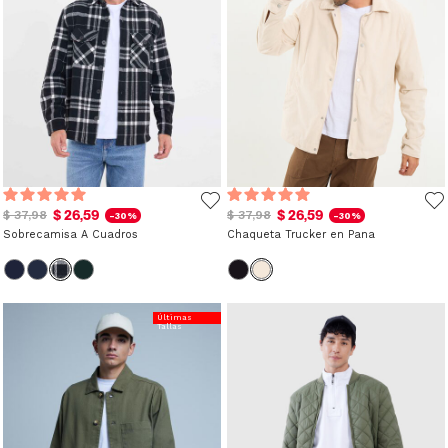
$ 26,59
$ 26,59
$ 37,98
$ 37,98
-30%
-30%
Sobrecamisa A Cuadros
Chaqueta Trucker en Pana
Últimas
Tallas