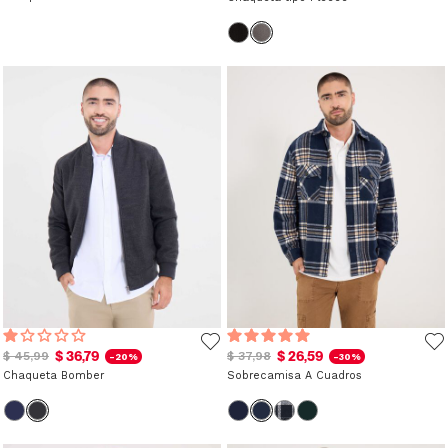
$ 36,79
$ 26,59
$ 45,99
$ 37,98
-20%
-30%
Chaqueta Bomber
Sobrecamisa A Cuadros