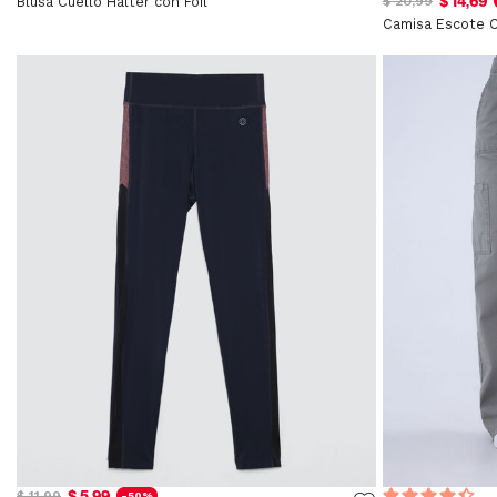
$ 14,69
Blusa Cuello Halter con Foil
$ 20,99
Camisa Escote 
$ 5,99
$ 11,99
-50%