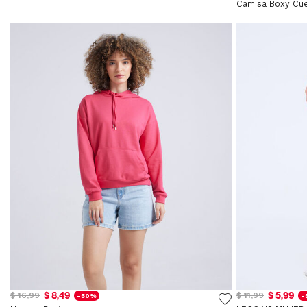
Camisa Boxy Cue
$ 8,49
$ 5,99
$ 16,99
$ 11,99
-50%
-