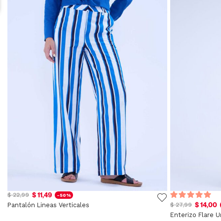
$ 11,49
$ 22,99
-50%
$ 14,00
Pantalón Lineas Verticales
$ 27,99
Enterizo Flare U