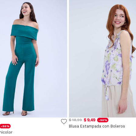
$ 9,49
$ 18,99
-50%
Blusa Estampada con Boleros
-50%
nicolor