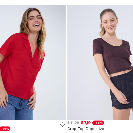
$ 7,19
$ 11,99
-40%
Crop Top Deportivo
-50%