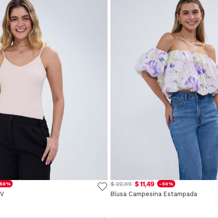
$ 11,49
$ 22,99
-50%
-50%
 V
Blusa Campesina Estampada