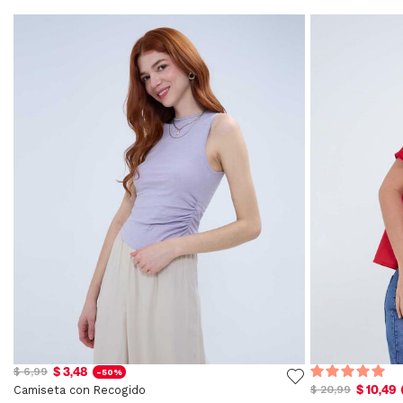
$ 3,48
$ 6,99
-50%
$ 10,49
Camiseta con Recogido
$ 20,99