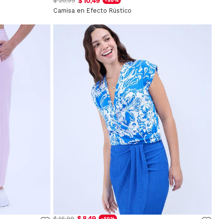
$ 10,49
$ 20,99
-50%
Camisa en Efecto Rústico
$ 8,49
$ 16,99
-50%