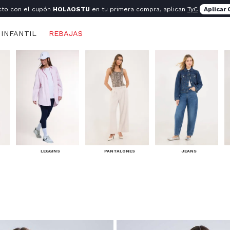
cto con el cupón
HOLAOSTU
en tu primera compra, aplican
TyC
Aplicar
INFANTIL
REBAJAS
LEGGINS
PANTALONES
JEANS