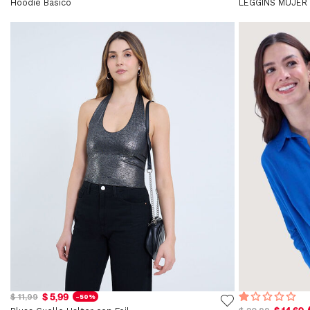
Hoodie Basico
LEGGINS MUJER 
$ 5,99
$ 11,99
-50%