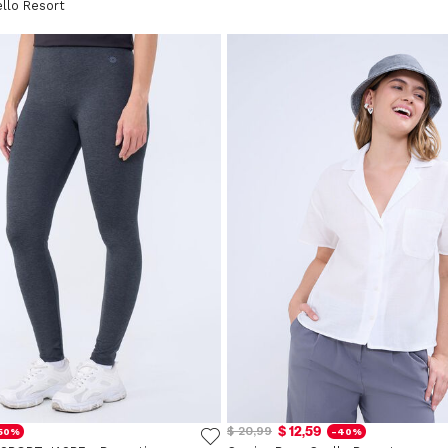
llo Resort
$ 12,59
$ 20,99
50%
-40%