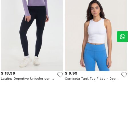
$ 18,99
$ 9,99
Leggins Deportivo Unicolor con Cortes
Camiseta Tank Top Fitted - Deportivo