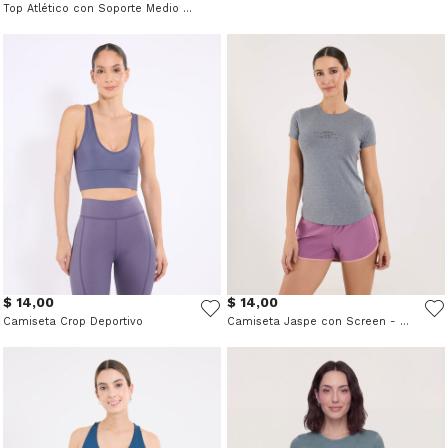
Top Atlético con Soporte Medio - Deportivo
$ 14,00
$ 14,00
Camiseta Crop Deportivo
Camiseta Jaspe con Screen - Deportivo