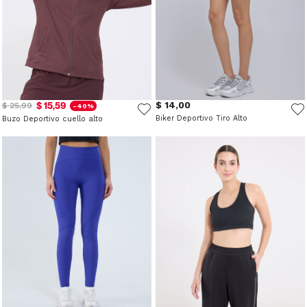
$ 15,59
$ 14,00
$ 25,99
-40%
Biker Deportivo Tiro Alto
Buzo Deportivo cuello alto