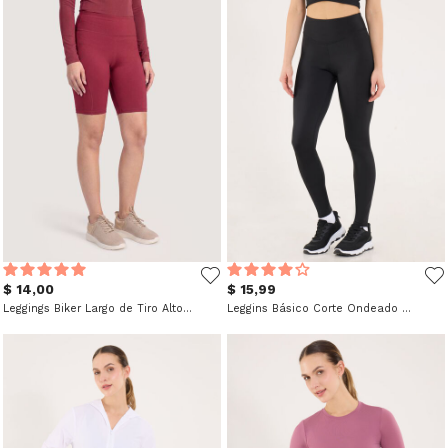
$ 14,00
$ 15,99
Leggings Biker Largo de Tiro Alto - Deportivo
Leggins Básico Corte Ondeado - Deportivo