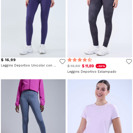
$ 16,99
Leggins Deportivo Unicolor con Cortes
$ 11,89
$ 16,99
-30%
Leggins Deportivo Estampado