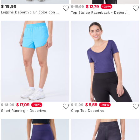
$ 18,99
$ 12,79
$ 15,99
-20%
Leggins Deportivo Unicolor con Cortes
Top Básico Racerback - Deportivo
$ 17,09
$ 9,59
$ 18,99
$ 11,99
-10%
-20%
Short Running - Deportivo
Crop Top Deportivo