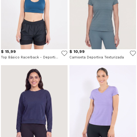
$ 15,99
$ 10,99
Top Básico Racerback - Deportivo
Camiseta Deportiva Texturizada