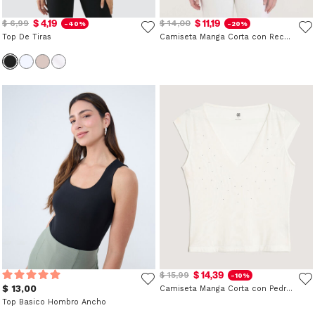
$ 4,19
$ 11,19
$ 6,99
$ 14,00
-40%
-20%
Top De Tiras
Camiseta Manga Corta con Recogidos
$ 14,39
$ 15,99
-10%
$ 13,00
Camiseta Manga Corta con Pedrería
Top Basico Hombro Ancho