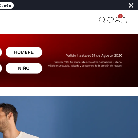
×
 Cupón
0