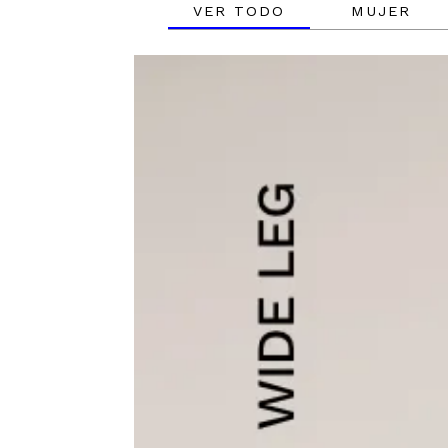
VER TODO
MUJER