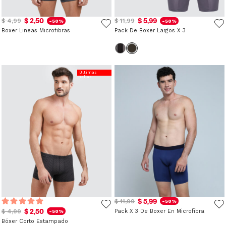
$ 2,50
$ 5,99
$ 4,99
$ 11,99
-50%
-50%
Boxer Lineas Microfibras
Pack De Boxer Largos X 3
Últimas
Tallas
$ 5,99
$ 11,99
-50%
$ 2,50
$ 4,99
Pack X 3 De Boxer En Microfibra
-50%
Bóxer Corto Estampado