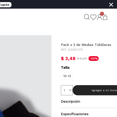
×
 Cupón
0
Pack x 3 de Medias Tobilleras
REF. 60980175
$ 3,48
$ 6,99
-50%
Talla
10-12
Agregar a mi bols
Descripción
Especificaciones