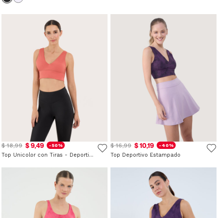
$ 9,49
$ 10,19
$ 18,99
$ 16,99
-50%
-40%
Top Unicolor con Tiras - Deportivo
Top Deportivo Estampado