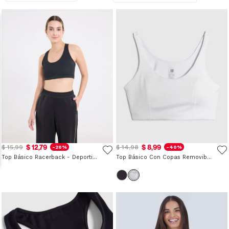
$ 12,79
$ 8,99
$ 15,99
$ 14,98
-20%
-40%
Top Básico Racerback - Deportivo
Top Básico Con Copas Removibles - Deportivo