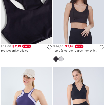
$ 11,19
$ 7,49
$ 14,00
$ 14,98
-20%
-50%
Top Deportivo Básico
Top Básico Con Copas Removibles - Deportivo