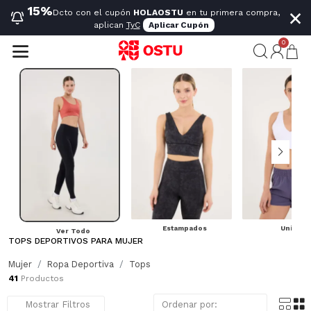
×
15%
Dcto con el cupón
HOLAOSTU
en tu primera compra,
aplican
TyC
Aplicar Cupón
0
Estampados
Unicolo
Ver Todo
TOPS DEPORTIVOS PARA MUJER
En OSTU encontrarás tops deportivos para mujer que combinan soporte, comodidad y diseño. Estampados, unicolor, manga corta o sin mangas, todos listos para rendir solo para muchas veces.
Mostrar más
Mujer
Ropa Deportiva
Tops
41
Productos
Mostrar Filtros