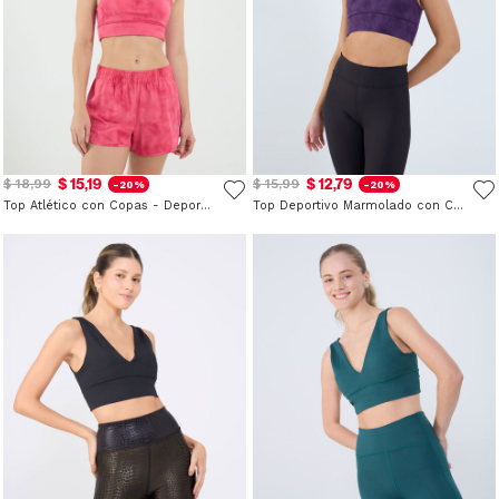
$ 15,19
$ 12,79
$ 18,99
$ 15,99
-20%
-20%
Top Atlético con Copas - Deportivo
Top Deportivo Marmolado con Copas