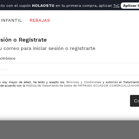
cto con el cupón
HOLAOSTU
en tu primera compra, aplican
TyC
Aplicar
INFANTIL
REBAJAS
esión o Regístrate
u correo para iniciar sesión o registrarte
ctrónico
e soy mayor de edad, he leído y acepto los
Términos y Condiciones
y autorizo el Tratamien
de acuerdo con la
Política de Tratamiento de Datos de PATPRIMO ECUADOR COMERCIALIZADOR
C