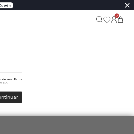
×
 Cupón
0
to de mis Datos
A S.A.
ontinuar