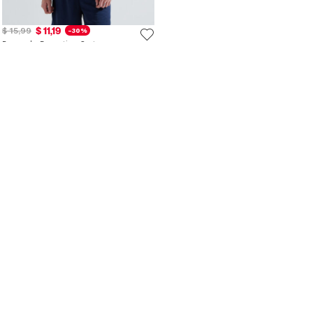
$ 11,19
$ 15,99
-30%
Bermuda Deportiva Corta
Bermudas deportivas para hombre en días de entreno.
En esta categoría encuentras bermudas deportivas para
hombre que están pensadas para seguir tu ritmo sin
importar lo ocupadas que sean tus jornadas. Son
prendas que combinan ligereza, resistencia y frescura,
diseñadas para que puedas pasar de una reunión
improvisada a un entrenamiento intenso o una tarde de
paseo sin tener que cambiarte. En OSTU entendemos
que tu tiempo es valioso y que cada prenda debe
responder a múltiples situaciones. Por eso, bajo nuestro
lema solo para muchas veces, creamos bermudas que no
solo te acompañan, sino que se convierten en una
herramienta práctica para tu día a día. Aquí vas a
encontrar modelos en estampados y unicolor, todos con
materiales de alta calidad y detalles funcionales que
hacen la diferencia.
REGÍSTRATE Y RECIBE 15% OFF
Bermudas con estampados
EN TU PRIMERA COMPRA ONLINE
Las bermudas deportivas estampadas son perfectas
*en Nueva Colección
para quienes disfrutan de un toque extra de energía en su