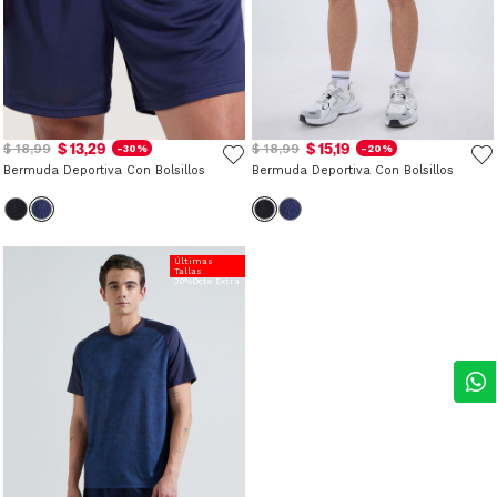
$ 13,29
$ 15,19
$ 18,99
$ 18,99
-30%
-20%
Bermuda Deportiva Con Bolsillos
Bermuda Deportiva Con Bolsillos
Últimas
Tallas
20%Dcto Extra