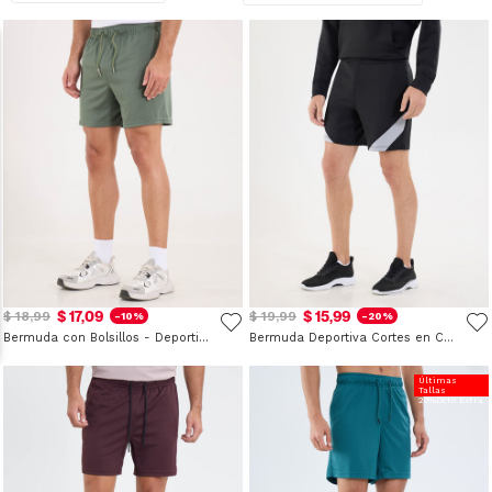
$ 17,09
$ 15,99
$ 18,99
$ 19,99
-10%
-20%
Bermuda con Bolsillos - Deportivo
Bermuda Deportiva Cortes en Contraste
Últimas
Tallas
20%Dcto Extra