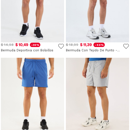
$ 10,49
$ 11,39
$ 14,98
$ 18,99
-30%
-40%
Bermuda Deportiva con Bolsillos
Bermuda Con Tejido De Punto - Deportivo