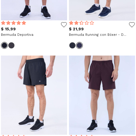
$ 15,99
$ 21,99
Bermuda Deportiva
Bermuda Running con Bóxer - Deportivo