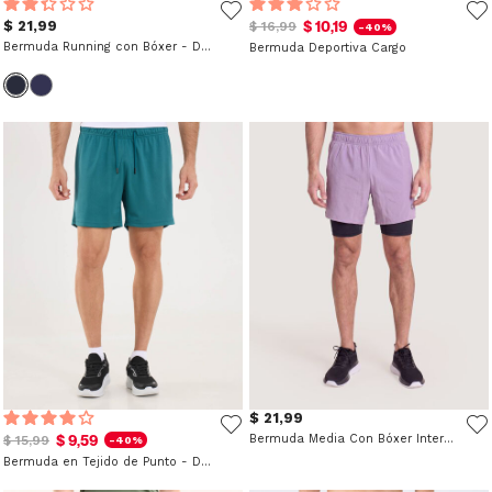
$ 21,99
$ 10,19
$ 16,99
-40%
Bermuda Running con Bóxer - Deportivo
Bermuda Deportiva Cargo
$ 21,99
$ 9,59
Bermuda Media Con Bóxer Interno - Deportivo
$ 15,99
-40%
Bermuda en Tejido de Punto - Deportivo