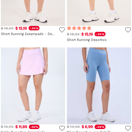
$ 15,19
$ 18,99
-20%
$ 15,19
Short Running Estampado - Deportivo
$ 18,99
-20%
Short Running Deportivo
$ 11,89
$ 6,99
$ 16,99
$ 14,00
-30%
-50%