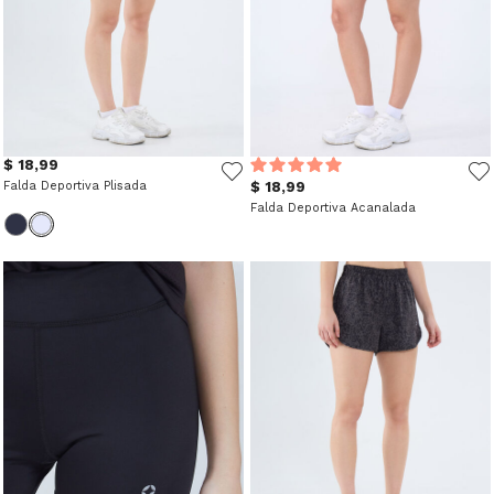
$ 18,99
Falda Deportiva Plisada
$ 18,99
Falda Deportiva Acanalada