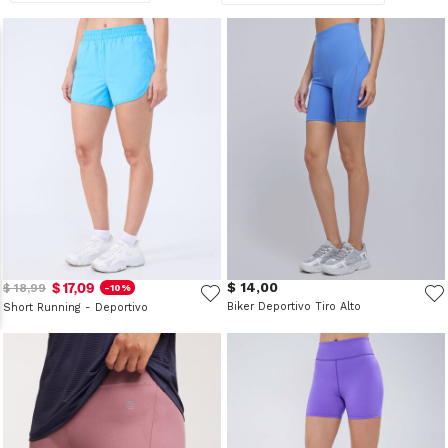
$ 17,09
$ 14,00
$ 18,99
-10%
Biker Deportivo Tiro Alto
Short Running - Deportivo