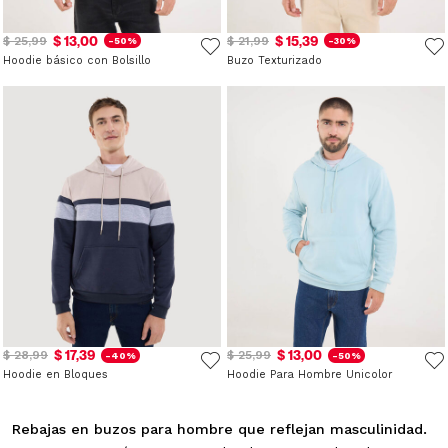
$ 13,00
$ 15,39
$ 25,99
$ 21,99
-50%
-30%
Hoodie básico con Bolsillo
Buzo Texturizado
$ 17,39
$ 13,00
$ 28,99
$ 25,99
-40%
-50%
Hoodie en Bloques
Hoodie Para Hombre Unicolor
Rebajas en buzos para hombre que reflejan masculinidad.