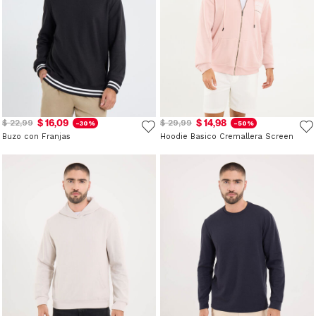
$ 16,09
$ 14,98
$ 22,99
$ 29,99
-30%
-50%
Buzo con Franjas
Hoodie Basico Cremallera Screen