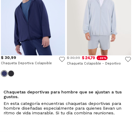
$ 30,99
$ 24,79
$ 30,99
-20%
Chaqueta Deportiva Colapsible
Chaqueta Colapsible - Deportivo
Chaquetas deportivas para hombre que se ajustan a tus
gustos.
En esta categoría encuentras chaquetas deportivas para
hombre diseñadas especialmente para quienes llevan un
ritmo de vida imparable. Si tu día combina reuniones,
actividades al aire libre y momentos para relajarte, aquí
descubrirás prendas que no solo se adaptan a cada
situación, sino que además están hechas para durar solo
para muchas veces. En OSTU entendemos que no tienes