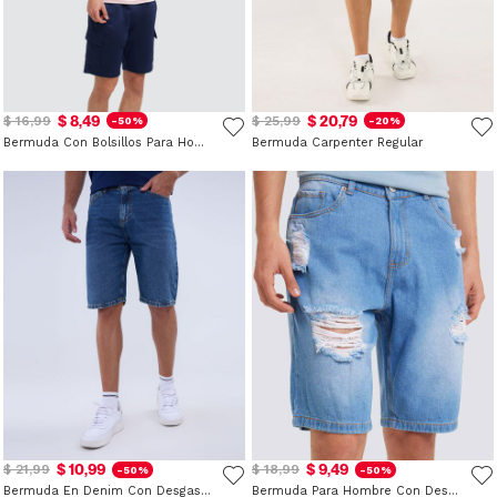
$ 8,49
$ 20,79
$ 16,99
$ 25,99
-50%
-20%
Bermuda Con Bolsillos Para Hombre
Bermuda Carpenter Regular
$ 10,99
$ 9,49
$ 21,99
$ 18,99
-50%
-50%
Bermuda En Denim Con Desgastes
Bermuda Para Hombre Con Desgastes