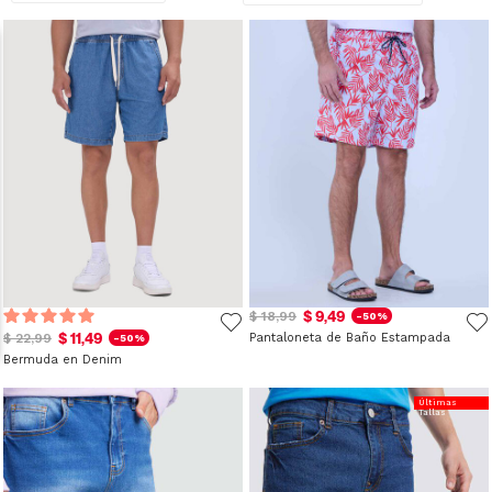
$ 9,49
$ 18,99
-50%
$ 11,49
$ 22,99
Pantaloneta de Baño Estampada
-50%
Bermuda en Denim
Últimas
Tallas