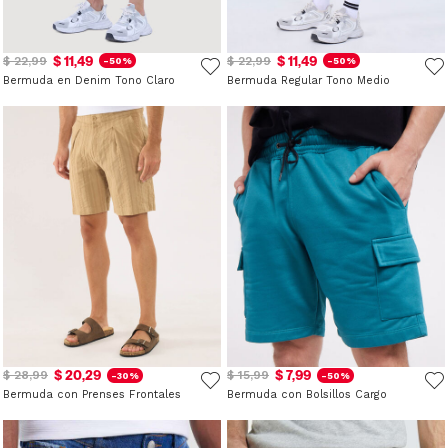
$ 11,49
$ 11,49
$ 22,99
$ 22,99
-50%
-50%
Bermuda en Denim Tono Claro
Bermuda Regular Tono Medio
$ 20,29
$ 7,99
$ 28,99
$ 15,99
-30%
-50%
Bermuda con Prenses Frontales
Bermuda con Bolsillos Cargo