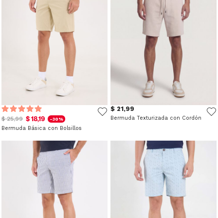
$ 21,99
$ 18,19
Bermuda Texturizada con Cordón
$ 25,99
-30%
Bermuda Básica con Bolsillos