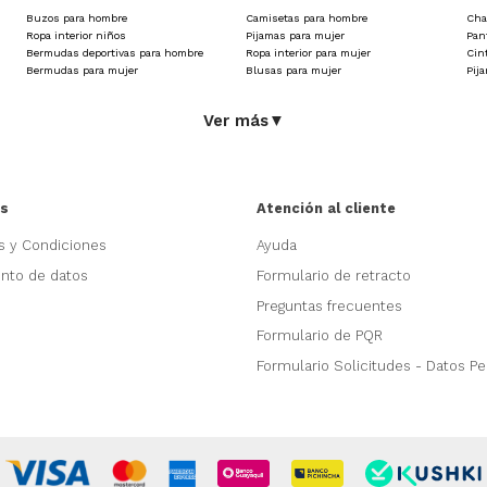
Buzos para hombre
Camisetas para hombre
Cha
Te recomendamos revisarla antes de tu compra para asegurarte 
Ropa interior niños
Pijamas para mujer
Pan
as OSTU?
Bermudas deportivas para hombre
Ropa interior para mujer
Cin
shorts deportivos, jeans básicos o incluso con una chaqueta dep
Bermudas para mujer
Blusas para mujer
Pij
cuento. Recuerda que las promociones son por tiempo limitado o
Ver más
▼
jer de OSTU tienes la oportunidad de renovar tu look de manera 
 nos caracteriza: solo para muchas veces.
as
Atención al cliente
s y Condiciones
Ayuda
ento de datos
Formulario de retracto
Preguntas frecuentes
Formulario de PQR
Formulario Solicitudes - Datos P