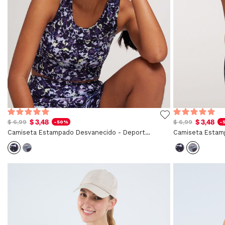
$ 3,48
$ 3,48
$ 6,99
$ 6,99
-50%
-
Camiseta Estampado Desvanecido - Deportivo