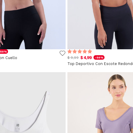
-50%
$ 4,99
on Cuello
$ 9,99
-50%
Top Deportivo Con Escote Redond