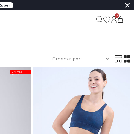
×
 Cupón
0
Últimas
Tallas