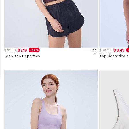
$ 7,19
$ 8,49
$ 11,99
$ 16,99
-40%
Crop Top Deportivo
Top Deportivo c