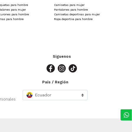
quetas para hombre
Camisetas para mujer
de que tu camiseta deportiva se ajuste perfectamente.
talones para mujer
Pantalones para hombre
turones para hombre
Camisetas deportivas para mujer
ortiva para mujer de nuestra tienda.
amas para hombre
Ropa deportiva para hombre
 hasta agotar existencias.
práctica, divertida y funcional. Una invitación a llevar
Siguenos
País / Región
Ecuador
ersonales