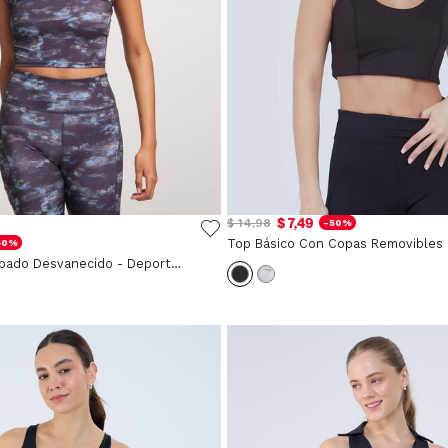
$ 7,49
$ 14,98
-50%
50%
Camiseta Estampado Desvanecido - Deportivo