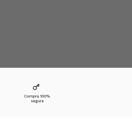
erfectas para quienes quieren una prenda funcional para
 relajado.
ra.
para quienes disfrutan del deporte con un toque de estilo.
ue sigue el mismo concepto de comodidad y versatilidad.
Compra 100%
segura
s usarlas para entrenar, salir a caminar, trabajar desde