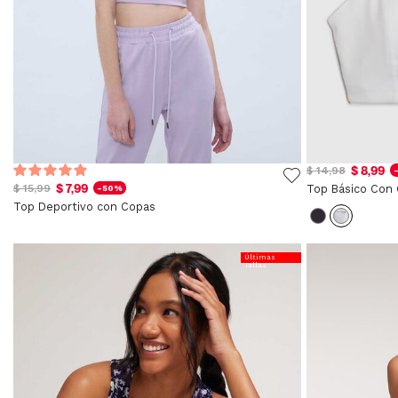
$ 8,99
$ 14,98
$ 7,99
$ 15,99
-50%
Top Deportivo con Copas
Últimas
Tallas