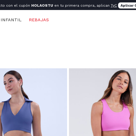
cto con el cupón
HOLAOSTU
en tu primera compra, aplican
TyC
Aplicar
INFANTIL
REBAJAS