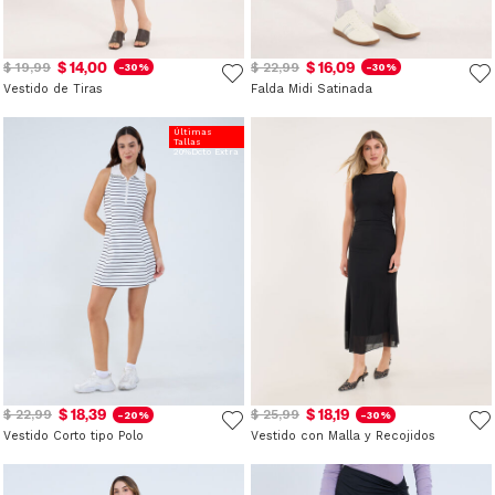
$ 14,00
$ 16,09
$ 19,99
$ 22,99
-30%
-30%
Vestido de Tiras
Falda Midi Satinada
Últimas
Tallas
20%Dcto Extra
$ 18,39
$ 18,19
$ 22,99
$ 25,99
-20%
-30%
Vestido Corto tipo Polo
Vestido con Malla y Recojidos