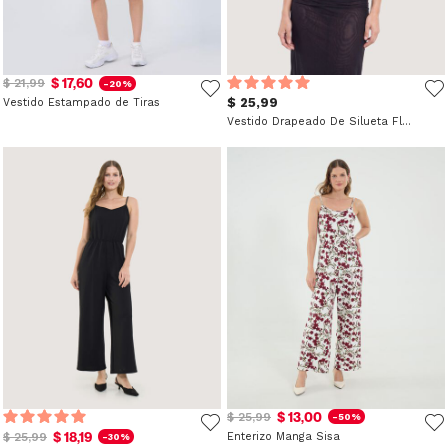
$ 17,60
$ 21,99
-20%
$ 25,99
Vestido Estampado de Tiras
Vestido Drapeado De Silueta Fluida
$ 13,00
$ 25,99
-50%
$ 18,19
$ 25,99
Enterizo Manga Sisa
-30%