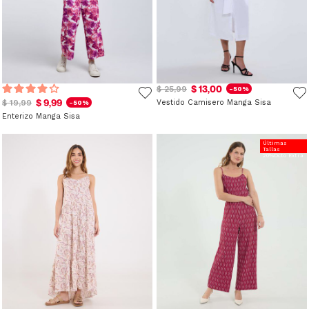
$ 13,00
$ 25,99
-50%
$ 9,99
$ 19,99
Vestido Camisero Manga Sisa
-50%
Enterizo Manga Sisa
Últimas
Tallas
20%Dcto Extra