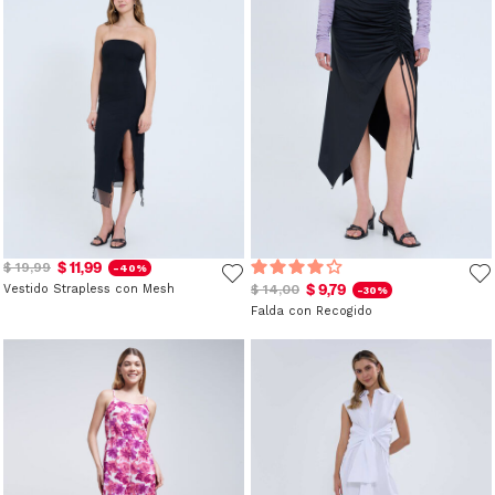
$ 11,99
$ 19,99
-40%
$ 9,79
Vestido Strapless con Mesh
$ 14,00
-30%
Falda con Recogido