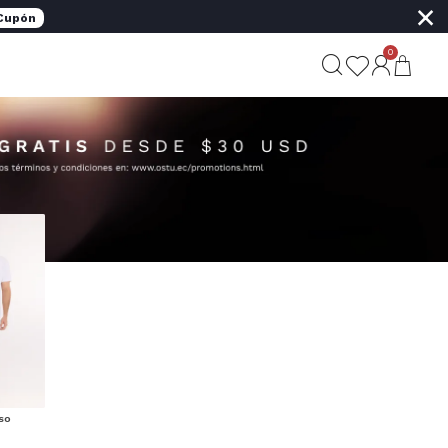
×
 Cupón
0
SO