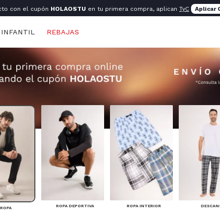
cto con el cupón
HOLAOSTU
en tu primera compra, aplican
TyC
Aplicar
INFANTIL
REBAJAS
ROPA DEPORTIVA
ROPA INTERIOR
DESCAN
ROPA