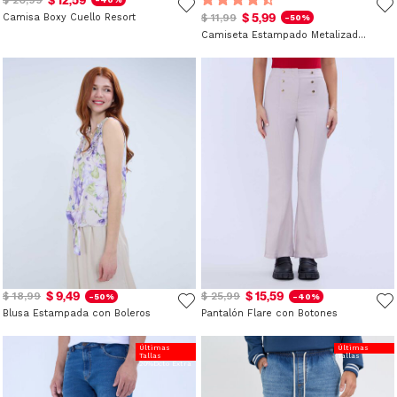
$ 5,99
Camisa Boxy Cuello Resort
$ 11,99
-50%
Camiseta Estampado Metalizado para Niño
$ 9,49
$ 15,59
$ 18,99
$ 25,99
-50%
-40%
Blusa Estampada con Boleros
Pantalón Flare con Botones
Últimas
Últimas
Tallas
Tallas
20%Dcto Extra