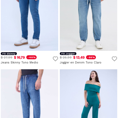
Fit Skinny
Fit Jogger
$ 16,79
$ 13,49
$ 27,99
$ 26,99
-40%
-50%
Jeans Skinny Tono Medio
Jogger en Denim Tono Claro