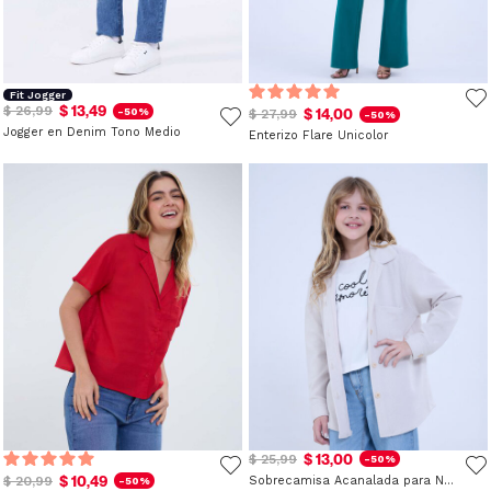
Fit Jogger
$ 13,49
$ 26,99
-50%
$ 14,00
$ 27,99
-50%
Jogger en Denim Tono Medio
Enterizo Flare Unicolor
$ 13,00
$ 25,99
-50%
$ 10,49
$ 20,99
Sobrecamisa Acanalada para Niña
-50%