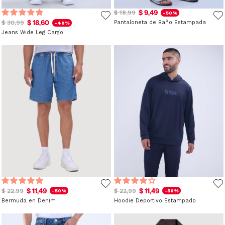
$ 9,49
$ 18,99
-50%
$ 18,60
$ 30,99
Pantaloneta de Baño Estampada
-40%
Jeans Wide Leg Cargo
$ 11,49
$ 11,49
$ 22,99
$ 22,99
-50%
-50%
Bermuda en Denim
Hoodie Deportivo Estampado