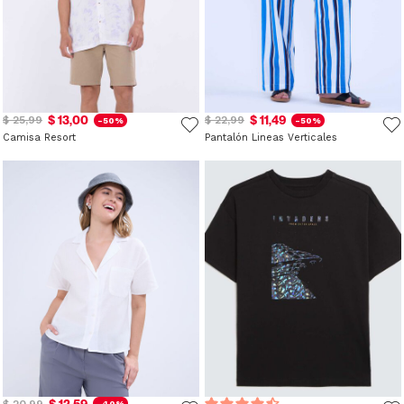
$ 13,00
$ 11,49
$ 25,99
$ 22,99
-50%
-50%
Camisa Resort
Pantalón Lineas Verticales
$ 12,59
$ 20,99
-40%