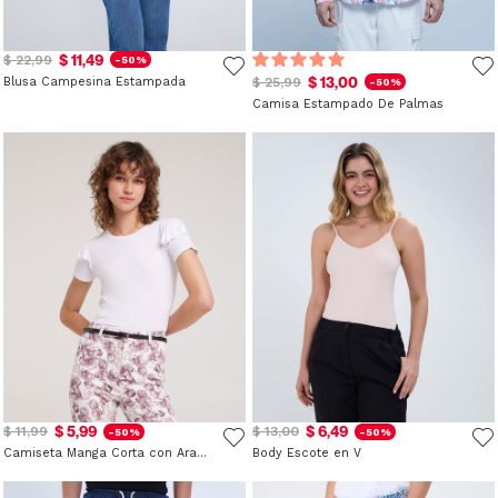
$ 11,49
$ 22,99
-50%
$ 13,00
Blusa Campesina Estampada
$ 25,99
-50%
Camisa Estampado De Palmas
$ 5,99
$ 6,49
$ 11,99
$ 13,00
-50%
-50%
Camiseta Manga Corta con Arandelas
Body Escote en V