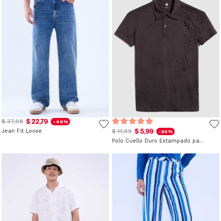
$ 22,79
$ 37,98
-40%
$ 5,99
Jean Fit Loose
$ 11,99
-50%
Polo Cuello Duro Estampado para Niño