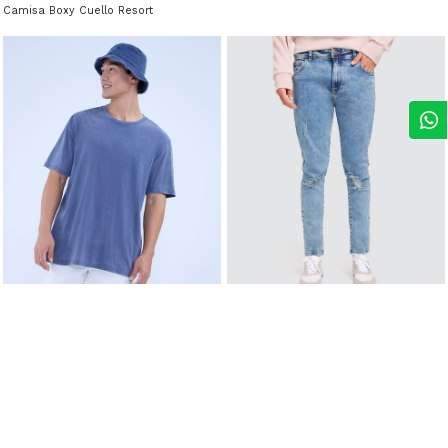
Camisa Boxy Cuello Resort
$ 8,49
$ 16,99
-50%
Fit Skinny
Camiseta en Efecto Rústico Unicolor
$ 14,00
$ 27,99
-50%
Jean Para Hombre Super Skinny