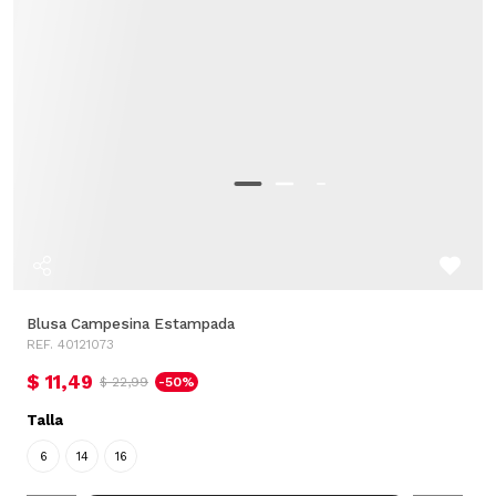
Blusa Campesina Estampada
REF. 40121073
$ 11,49
$ 22,99
-50%
Talla
6
14
16