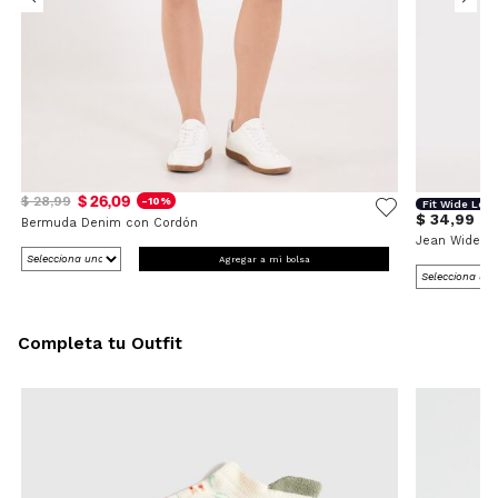
$ 26,09
$ 28,99
-10%
Fit Wide Leg
$ 34,99
Bermuda Denim con Cordón
Jean Wide L
Agregar a mi bolsa
Completa tu Outfit