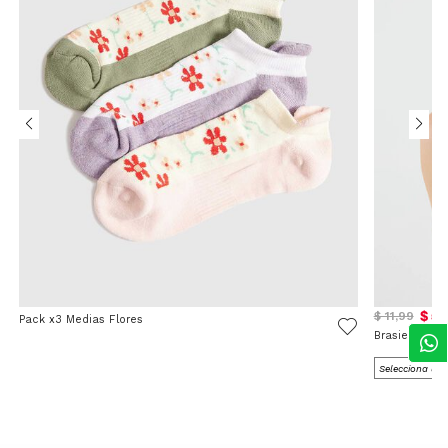
$ 5,
$ 11,99
Pack x3 Medias Flores
Brasier Mon