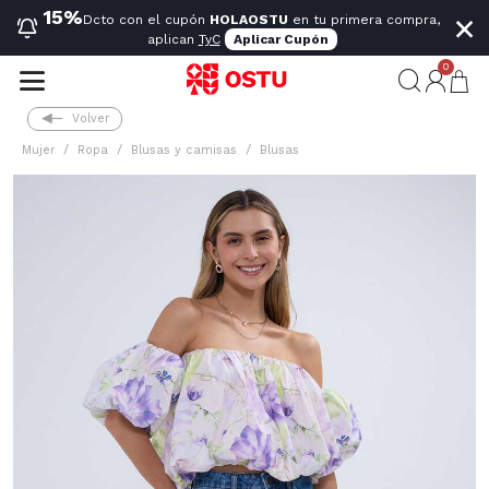
×
15%
Dcto con el cupón
HOLAOSTU
en tu primera compra,
aplican
TyC
Aplicar Cupón
0
Volver
Mujer
Ropa
Blusas y camisas
Blusas