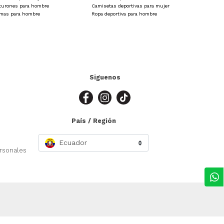
s especiales que hacen posible llevar varias opciones a un
turones para hombre
Camisetas deportivas para mujer
amas para hombre
Ropa deportiva para hombre
Siguenos
País / Región
Ecuador
ersonales