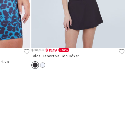
$ 15,19
$ 18,99
-20%
Falda Deportiva Con Bóxer
rtivo