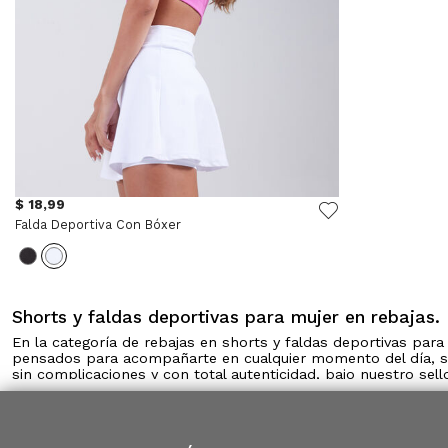
$ 18,99
Falda Deportiva Con Bóxer
Shorts y faldas deportivas para mujer en rebajas.
En la categoría de rebajas en shorts y faldas deportivas para
pensados para acompañarte en cualquier momento del día, si
sin complicaciones y con total autenticidad, bajo nuestro se
Rebajas en shorts y faldas deportivas para mujer OSTU
En OSTU sabemos que tu rutina está llena de movimiento y qu