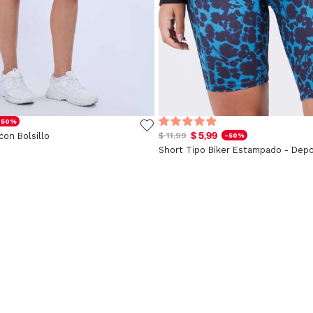
-50%
$ 5,99
con Bolsillo
$ 11,99
-50%
Short Tipo Biker Estampado - Depo