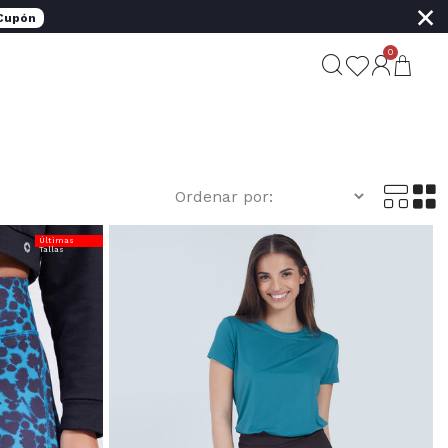
×
 Cupón
0
Últimas
Tallas