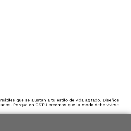
átiles que se ajustan a tu estilo de vida agitado. Diseños
rcanos. Porque en OSTU creemos que la moda debe vivirse
or eso, en la categoría de rebajas en shorts y faldas