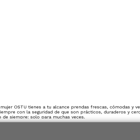
 mujer OSTU tienes a tu alcance prendas frescas, cómodas y vers
empre con la seguridad de que son prácticos, duraderos y ce
llo de siempre: solo para muchas veces.
e necesitas ropa práctica que te acompañe en cada momento. P