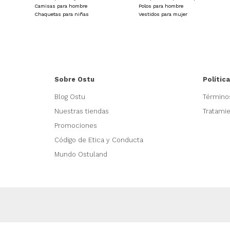
están diseñadas con materiales resistentes que aseguran dura
Camisas para hombre
Polos para hombre
precio accesible, dándote la posibilidad de contar siempre c
Chaquetas para niñas
Vestidos para mujer
Sobre Ostu
Polític
Blog Ostu
Término
Nuestras tiendas
Tratami
Promociones
Código de Etica y Conducta
Mundo Ostuland