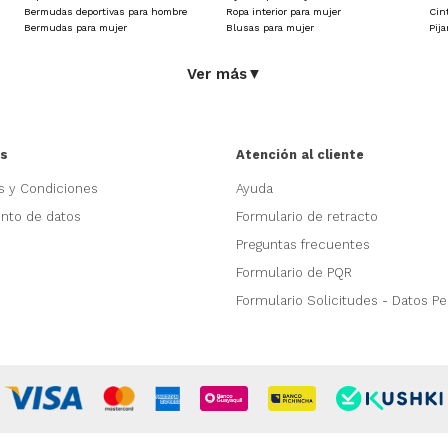
bilidad tras múltiples usos. Todo esto se suma a los descuento
Bermudas deportivas para hombre
Ropa interior para mujer
Cin
on la prenda adecuada para cada ocasión.
Bermudas para mujer
Blusas para mujer
Pij
Ver más
▼
as
Atención al cliente
s y Condiciones
Ayuda
ento de datos
Formulario de retracto
Preguntas frecuentes
Formulario de PQR
Formulario Solicitudes - Datos P