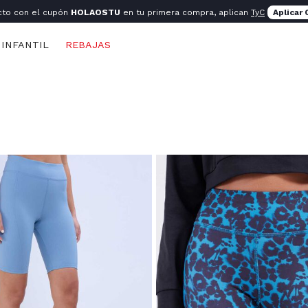
cto con el cupón
HOLAOSTU
en tu primera compra, aplican
TyC
Aplicar
INFANTIL
REBAJAS