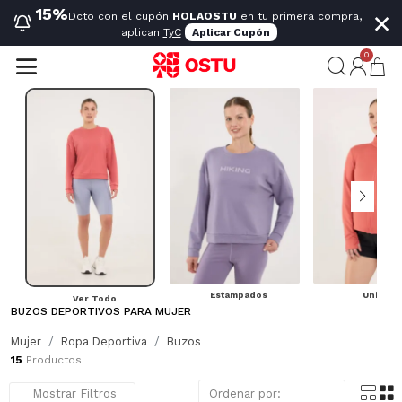
×
15%
Dcto con el cupón
HOLAOSTU
en tu primera compra,
aplican
TyC
Aplicar Cupón
0
Estampados
Unicolo
Ver Todo
BUZOS DEPORTIVOS PARA MUJER
En OSTU tenemos buzos deportivos para mujer en diseños estampados, unicolor y hoodie. Prácticos, cómodos y listos para tu día a día, pensados para durar solo para muchas veces.
Mostrar más
Mujer
Ropa Deportiva
Buzos
15
Productos
Mostrar Filtros