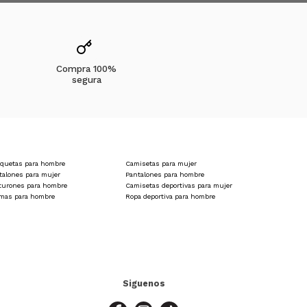
n practicidad y diseño relajado, dándote ese look casual
Compra 100%
segura
quetas para hombre
Camisetas para mujer
talones para mujer
Pantalones para hombre
 día se ponga agitado. Son cómodos, prácticos y listos
turones para hombre
Camisetas deportivas para mujer
amas para hombre
Ropa deportiva para hombre
Siguenos