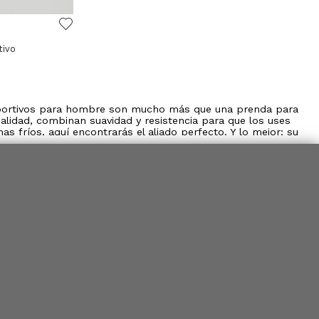
tivo
eportivos para hombre son mucho más que una prenda para
alidad, combinan suavidad y resistencia para que los uses
s fríos, aquí encontrarás el aliado perfecto. Y lo mejor: su
 o camisetas deportivas.
os para mantenerte abrigado cuando baja la temperatura.
o.
luso para descansar en casa. Hechos con telas que no
a hombre si buscas máxima comodidad.
 calor justo sin sobrecalentarte, permiten libertad total de
tivas para hombre cuando buscas equilibrio entre abrigo y