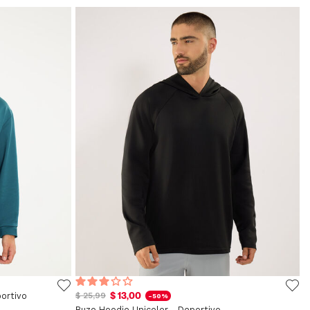
$ 13,00
ortivo
$ 25,99
-50%
Buzo Hoodie Unicolor - Deportivo