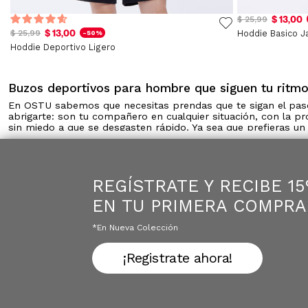
$ 13,00
$ 25,99
$ 13,00
$ 25,99
Hoddie Basico J
-50%
Hoddie Deportivo Ligero
Buzos deportivos para hombre que siguen tu ritmo
En OSTU sabemos que necesitas prendas que te sigan el pa
abrigarte: son tu compañero en cualquier situación, con la p
sin miedo a que se desgasten rápido. Ya sea que prefieras un 
versatilidad hace que combinen fácilmente con otras piezas
Buzos con cierre completo
REGÍSTRATE Y RECIBE 1
Ideales para esos días en los que el clima cambia cada hora.
Perfectos para usar sobre una camiseta deportiva de manga 
EN TU PRIMERA COMPRA
Buzos tipo sudadera
*en Nueva Colección
Los clásicos que nunca fallan. Su diseño cómodo y cálido es 
pierden la forma, estos buzos acompañan tu día a día sin c
¡Registrate ahora!
Buzos ligeros para entrenar
Si eres de los que no para ni en días fríos, estos buzos son 
movimiento. Perfectos para correr, hacer senderismo o entren