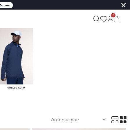
×
 Cupón
0
CUELLO ALTO