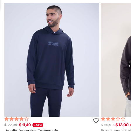
$ 11,49
$ 13,00
$ 22,99
$ 25,99
-50%
Hoodie Deportivo Estampado
Buzo Hoodie Uni