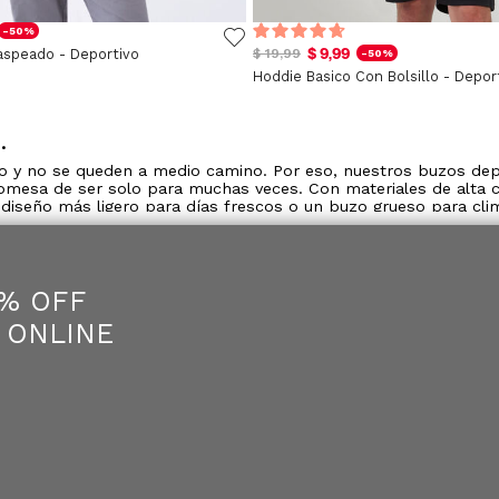
-50%
$ 9,99
aspeado - Deportivo
$ 19,99
-50%
Hoddie Basico Con Bolsillo - Depor
.
so y no se queden a medio camino. Por eso, nuestros buzos d
romesa de ser solo para muchas veces. Con materiales de alta c
diseño más ligero para días frescos o un buzo grueso para clima
 de nuestra colección, como pantalones deportivos para hombre
5% OFF
 Puedes abrirlos para ventilarte cuando el calor sube y cerrarl
corta o manga larga y tener un look funcional en todo moment
 ONLINE
perfecto para entrenamientos ligeros, salidas informales o inc
omplicaciones. Combínalos con nuestras licras deportivas par
para ti. Confeccionados con telas transpirables que mantienen el
ar al aire libre. Funcionan genial con nuestras bermudas depor