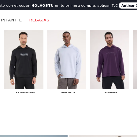
cto con el cupón
HOLAOSTU
en tu primera compra, aplican
TyC
Aplicar
INFANTIL
REBAJAS
ESTAMPADOS
UNICOLOR
HOODIES