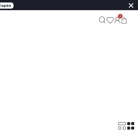
×
 Cupón
0