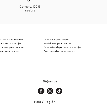
Compra 100%
segura
color fáciles de combinar con camisetas, camisas o buzos.
 tiempo.
quetas para hombre
Camisetas para mujer
talones para mujer
Pantalones para hombre
turones para hombre
Camisetas deportivas para mujer
amas para hombre
Ropa deportiva para hombre
o frecuente.
 un look alegre o unicolor para un estilo versátil, siempre
ces.
Siguenos
ora y crea looks divertidos y elegantes para cada
 convierten en aliadas tanto para momentos de juego como
País / Región