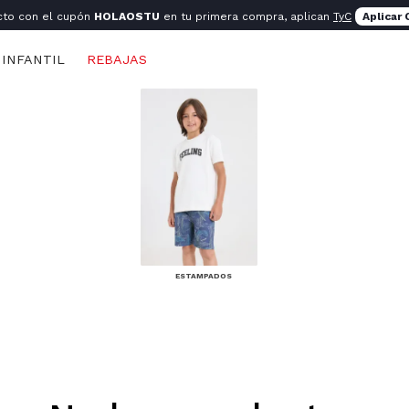
cto con el cupón
HOLAOSTU
en tu primera compra, aplican
TyC
Aplicar
INFANTIL
REBAJAS
ESTAMPADOS