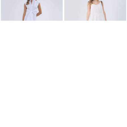
$ 13,00
$ 17,60
$ 25,99
$ 21,99
-50%
-20%
Vestido Camisero Manga Sisa
Vestido Estampado de Tiras