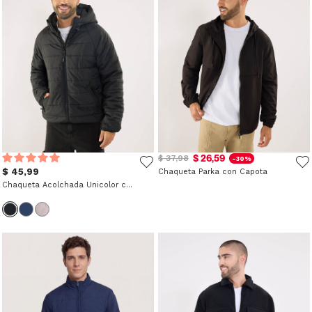
$ 26,59
$ 37,98
-30%
$ 45,99
Chaqueta Parka con Capota
Chaqueta Acolchada Unicolor con Capota