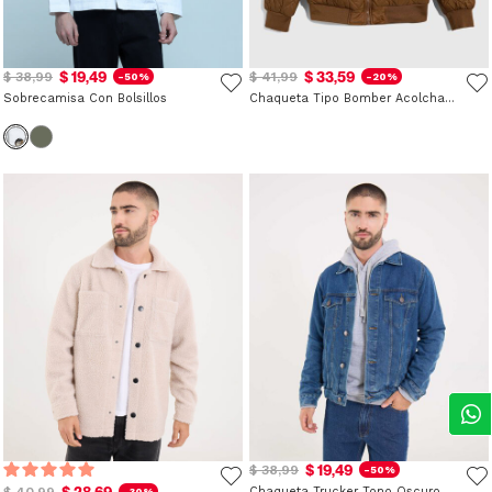
$ 19,49
$ 33,59
$ 38,99
$ 41,99
-50%
-20%
Sobrecamisa Con Bolsillos
Chaqueta Tipo Bomber Acolchada
$ 19,49
$ 38,99
-50%
$ 28,69
$ 40,99
Chaqueta Trucker Tono Oscuro
-30%