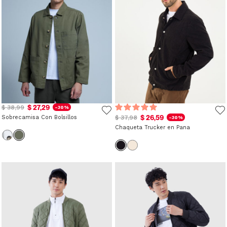
$ 27,29
$ 38,99
-30%
$ 26,59
Sobrecamisa Con Bolsillos
$ 37,98
-30%
Chaqueta Trucker en Pana