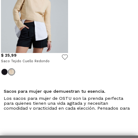
$ 25,99
Saco Tejido Cuello Redondo
Sacos para mujer que demuestran tu esencia.
Los sacos para mujer de OSTU son la prenda perfecta
para quienes tienen una vida agitada y necesitan
comodidad y practicidad en cada elección. Pensados para
usarse “solo para muchas veces”, estos sacos combinan
tejidos suaves, cortes funcionales y un diseño casual que
se adapta a tu ritmo sin sumar complicaciones. En OSTU,
sabemos que buscas prendas que te acompañen sin
esfuerzo, y por eso te ofrecemos una variedad que cubre
desde lo básico hasta opciones con cuello alto, para que