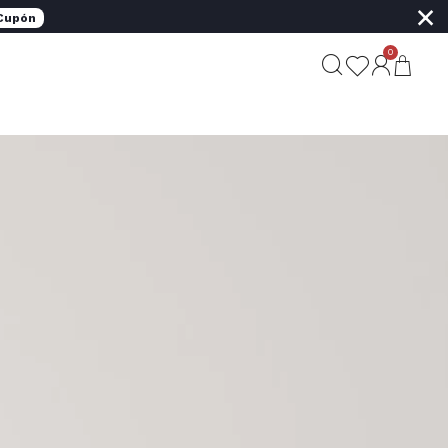
×
 Cupón
0