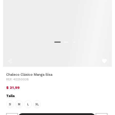
Chaleco Clásico Manga Sisa
REF. 40250038
$ 21,99
Talla
S
M
L
XL