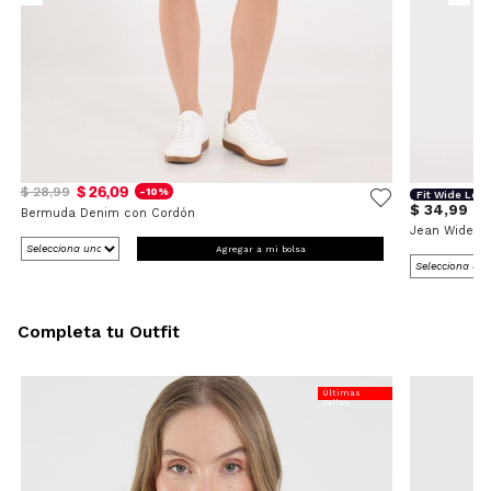
$ 26,09
$ 28,99
-10%
Fit Wide Leg
$ 34,99
Bermuda Denim con Cordón
Jean Wide L
Agregar a mi bolsa
Completa tu Outfit
Últimas
Tallas