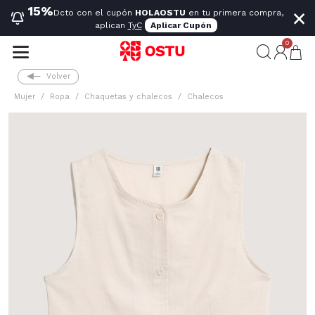
×
15%
Dcto con el cupón
HOLAOSTU
en tu primera compra,
aplican
TyC
Aplicar Cupón
0
Volver
Mujer
Ropa
Chaquetas y chalecos
Chalecos