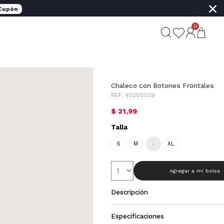
×
 Cupón
0
Chaleco con Botones Frontales
REF. 40250039
$ 21,99
Talla
S
M
L
XL
Agregar a mi bolsa
Descripción
Especificaciones