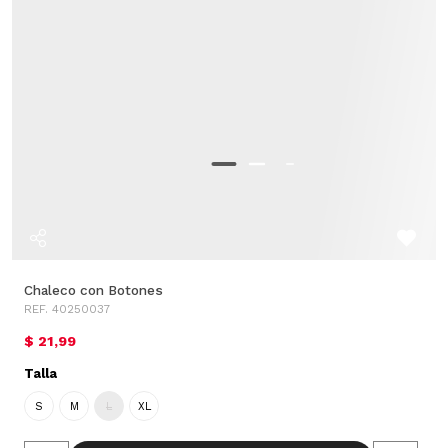
Chaleco con Botones
REF. 40250037
$ 21,99
Talla
S
M
L
XL