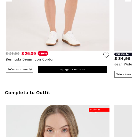
$ 26,09
$ 28,99
-10%
Fit Wide Leg
$ 34,99
Bermuda Denim con Cordón
Jean Wide L
Agregar a mi bolsa
Completa tu Outfit
Últimas
Tallas