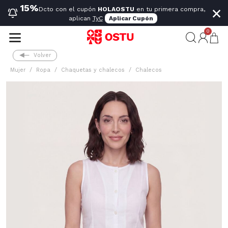
×
15%
Dcto con el cupón
HOLAOSTU
en tu primera compra,
aplican
TyC
Aplicar Cupón
0
Volver
Mujer
Ropa
Chaquetas y chalecos
Chalecos