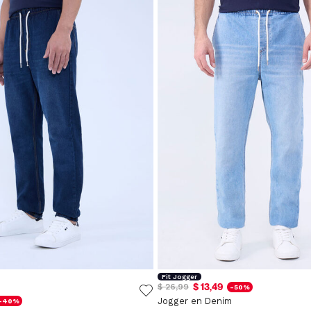
Fit Jogger
$ 13,49
$ 26,99
-50%
Jogger en Denim
-40%