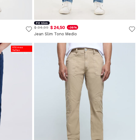
Fit Slim
$ 24,50
$ 34,99
-30%
Jean Slim Tono Medio
Últimas
Tallas
20%Dcto Extra