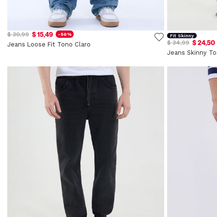
$ 15,49
$ 30,99
-50%
Fit Skinny
$ 24,50
$ 34,99
Jeans Loose Fit Tono Claro
Jeans Skinny To