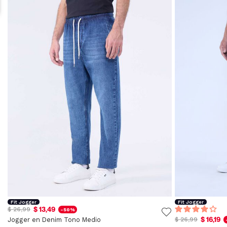
Fit Jogger
Fit Jogger
$ 13,49
$ 26,99
-50%
$ 16,19
Jogger en Denim Tono Medio
$ 26,99