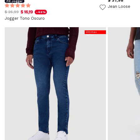
$ 37,98
Fit Jogger
Jean Loose
$ 16,19
$ 26,99
-40%
Jogger Tono Oscuro
Últimas
Tallas