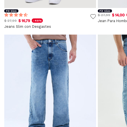
Fit Slim
Fit Slim
$ 14,00
$ 27,99
$ 16,79
$ 27,99
Jean Para Homb
-40%
Jeans Slim con Desgastes