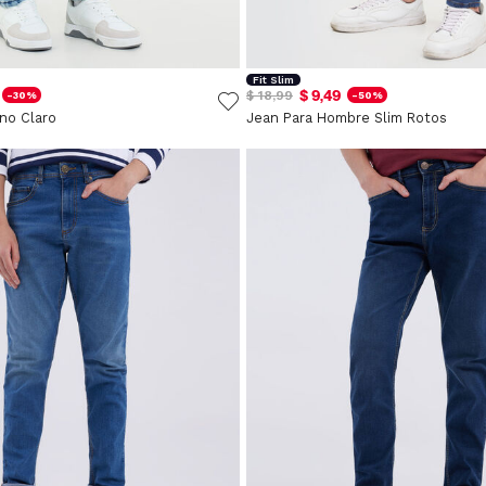
Fit Slim
$ 9,49
$ 18,99
-30%
-50%
no Claro
Jean Para Hombre Slim Rotos