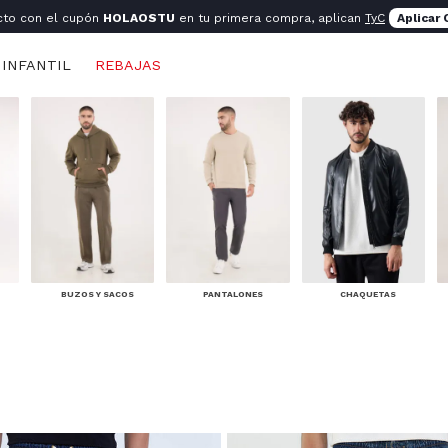
cto con el cupón
HOLAOSTU
en tu primera compra, aplican
TyC
Aplicar
INFANTIL
REBAJAS
BUZOS Y SACOS
PANTALONES
CHAQUETAS