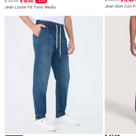
$ 12,49
$ 24,99
$ 18,60
$ 30,99
-40%
Jean Slim Con P
Jean Loose Fit Tono Medio