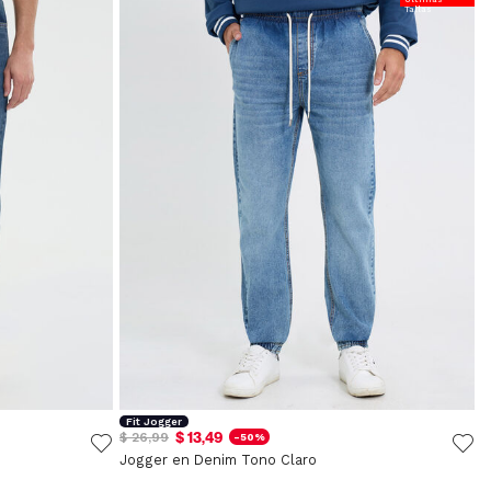
Tallas
Fit Jogger
$ 13,49
$ 26,99
-50%
Jogger en Denim Tono Claro