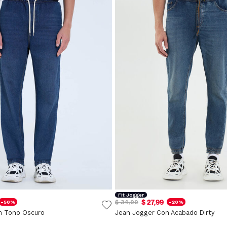
Fit Jogger
$ 27,99
$ 34,99
-50%
-20%
m Tono Oscuro
Jean Jogger Con Acabado Dirty