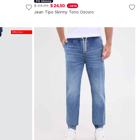
Fit Skinny
$ 24,50
$ 34,99
-30%
Jean Tipo Skinny Tono Oscuro
Últimas
Tallas