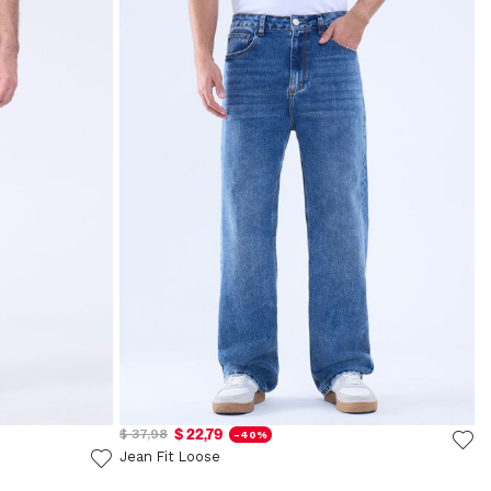
$ 22,79
$ 37,98
-40%
Jean Fit Loose