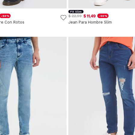
Fit Slim
$ 11,49
$ 22,99
-50%
-50%
re Con Rotos
Jean Para Hombre Slim