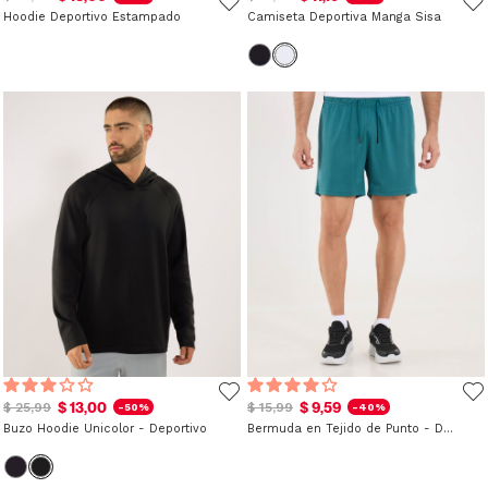
Hoodie Deportivo Estampado
Camiseta Deportiva Manga Sisa
$ 13,00
$ 9,59
$ 25,99
$ 15,99
-50%
-40%
Buzo Hoodie Unicolor - Deportivo
Bermuda en Tejido de Punto - Deportivo