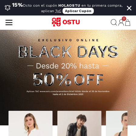
×
15%
Dcto con el cupón
HOLAOSTU
en tu primera compra,
aplican
TyC
Aplicar Cupón
0