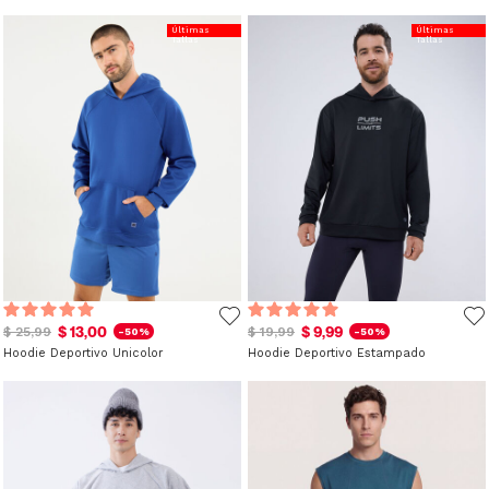
Últimas
Últimas
Tallas
Tallas
$ 13,00
$ 9,99
$ 25,99
$ 19,99
-50%
-50%
Hoodie Deportivo Unicolor
Hoodie Deportivo Estampado