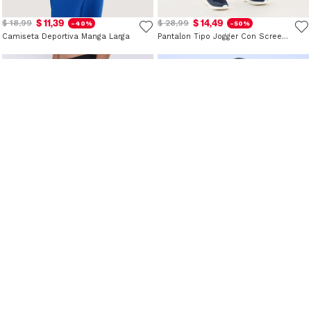
$ 11,39
$ 14,49
$ 18,99
$ 28,99
-40%
-50%
Camiseta Deportiva Manga Larga
Pantalon Tipo Jogger Con Screen - Deportivo
Últimas
Tallas
$ 7,99
$ 7,79
$ 15,99
$ 13,00
-50%
-40%
Licra Deportiva
Camiseta Deportiva Manga Corta
Últimas
Tallas
20%Dcto Extra