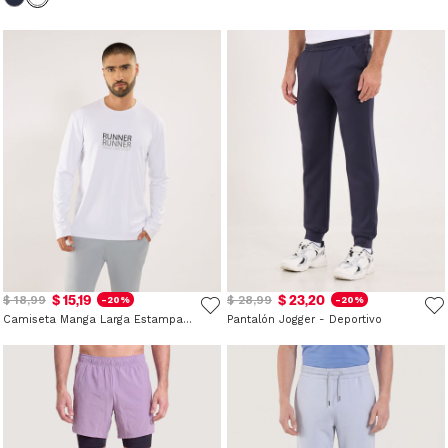
$ 15,19
$ 23,20
$ 18,99
$ 28,99
-20%
-20%
Camiseta Manga Larga Estampada - Deportivo
Pantalón Jogger - Deportivo