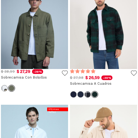
$ 27,29
$ 38,99
-30%
$ 26,59
Sobrecamisa Con Bolsillos
$ 37,98
-30%
Sobrecamisa A Cuadros
Últimas
Tallas