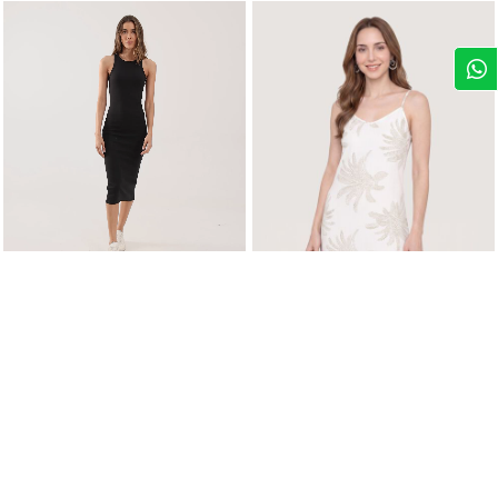
$ 21,99
$ 18,99
Vestido Escote V con Estampado Botánico
Vestido Estampado