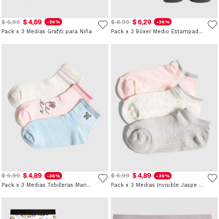
$ 4,89
$ 6,29
$ 6,99
$ 8,99
-30%
-30%
Pack x 3 Medias Grafiti para Niña
Pack x 3 Bóxer Medio Estampados de Monstruos para Niño
$ 4,89
$ 4,89
$ 6,99
$ 6,99
-30%
-30%
Pack x 3 Medias Tobilleras Mariposas para Niña
Pack x 3 Medias Invisible Jaspe para Niña