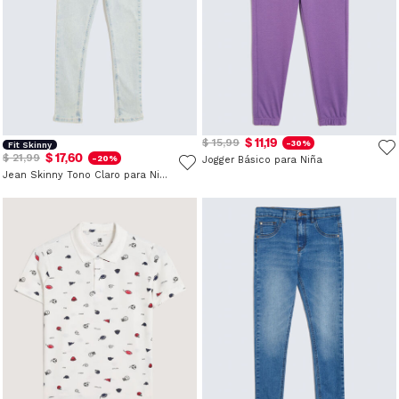
$ 11,19
$ 15,99
-30%
Fit Skinny
$ 17,60
$ 21,99
-20%
Jogger Básico para Niña
Jean Skinny Tono Claro para Niña