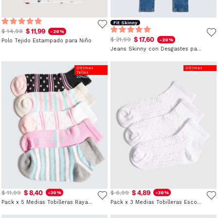
Fit Skinny
$ 11,99
$ 14,98
-20%
$ 17,60
$ 21,99
-20%
Polo Tejido Estampado para Niño
Jeans Skinny con Desgastes para Niña
Últimas
Últimas
Tallas
Tallas
20%Dcto Extra
$ 8,40
$ 4,89
$ 11,99
$ 6,99
-30%
-30%
Pack x 5 Medias Tobilleras Rayas para Niña
Pack x 3 Medias Tobilleras Escolares para Niña