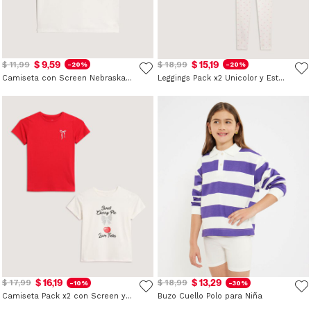
$ 9,59
$ 15,19
$ 11,99
$ 18,99
-20%
-20%
Camiseta con Screen Nebraska para Niño
Leggings Pack x2 Unicolor y Estampado para Niña
$ 16,19
$ 13,29
$ 17,99
$ 18,99
-10%
-30%
Camiseta Pack x2 con Screen y Unicolor para Niña
Buzo Cuello Polo para Niña