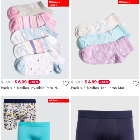
Últimas
Últimas
Tallas
Tallas
20%Dcto Extra
$ 6,99
$ 4,89
$ 9,99
$ 6,99
-30%
-30%
Pack x 5 Medias Invisible Para Niña
Pack x 3 Medias Tobilleras Marmolado para Niña
Últimas
Tallas