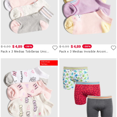
$ 4,89
$ 4,89
$ 6,99
$ 6,99
-30%
-30%
Pack x 3 Medias Tobilleras Unicolor para Niña
Pack x 3 Medias Invisible Arcoiris para Niña
Últimas
Tallas
20%Dcto Extra