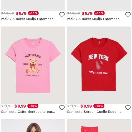
$ 9,79
$ 9,79
$ 14,00
$ 14,00
-30%
-30%
Pack x 5 Bóxer Medio Estampados para Niño
Pack x 5 Bóxer Medio Estampados de Monstruos para Niño
$ 9,59
$ 9,59
$ 11,99
$ 11,99
-20%
-20%
Camiseta Osito Montecarlo para Niña
Camiseta Screen Cuello Redondo para Niña