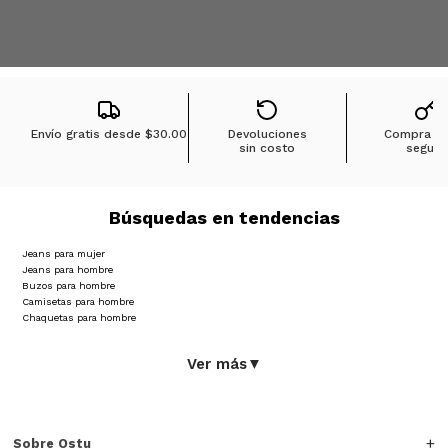
perfecta cuando buscas una prenda más versátil que
pueda funcionar en ocasiones especiales sin dejar de ser
cómoda. Están hechas con materiales ligeros y duraderos
que permiten a los niños moverse libremente. Se
combinan muy bien con pantalones OSTU, chalecos
acolchados o incluso con zapatos en rebaja, creando
conjuntos que se repiten sin problema.
Envío gratis desde
$30.00
Devoluciones
Compra 1
Buzos
sin costo
segura
Para los días más frescos, los buzos OSTU en rebaja son
aliados confiables. Confeccionados en materiales suaves
y resistentes, ofrecen abrigo sin incomodar el
movimiento. Son perfectos para llevar sobre camisetas
Búsquedas en tendencias
unicolor, junto con jeans OSTU o pantalonetas prácticas,
acompañando juegos y actividades sin complicaciones.
Jeans para mujer
Chaquetas y chalecos
Jeans para hombre
Las chaquetas y chalecos para niño complementan
Buzos para hombre
perfectamente las camisetas y polos de esta categoría.
Camisetas para hombre
En las rebajas encuentras desde chaquetas ligeras hasta
Chaquetas para hombre
versiones acolchadas y chalecos cómodos, todas
diseñadas para durar. Funcionan muy bien con camisetas
Ver más
▼
estampadas, jeans clásicos OSTU o incluso con buzos
ligeros, ofreciendo conjuntos prácticos para cualquier
ocasión.
Jeans y pantalones
Sobre Ostu
Los jeans y pantalones OSTU en rebaja son compañeros