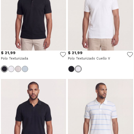
$ 21,99
$ 21,99
Polo Texturizada
Polo Texturizado Cuello V