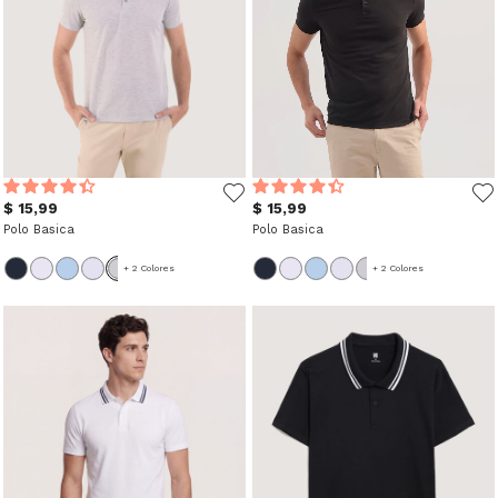
$ 15,99
$ 15,99
Polo Basica
Polo Basica
+ 2 Colores
+ 2 Colores