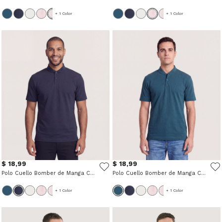
+ 1 Color
+ 1 Color
$ 18,99
$ 18,99
Polo Cuello Bomber de Manga Corta
Polo Cuello Bomber de Manga Corta
+ 1 Color
+ 1 Color