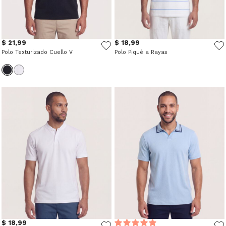
$ 21,99
$ 18,99
Polo Texturizado Cuello V
Polo Piqué a Rayas
$ 18,99