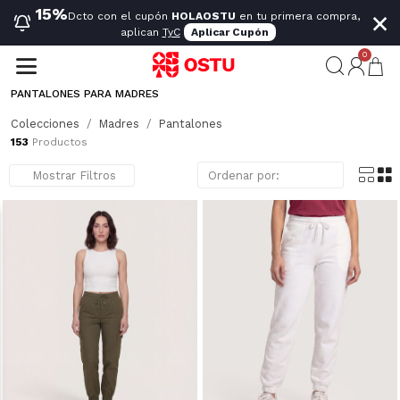
×
15%
Dcto con el cupón
HOLAOSTU
en tu primera compra,
aplican
TyC
Aplicar Cupón
0
PANTALONES PARA MADRES
Los pantalones para madres están pensados para acompañar rutinas activas sin complicaciones. Diseños cómodos, fáciles de combinar y funcionales que se adaptan a distintos planes, desde días ocupados hasta momentos más relajados.
Mostrar más
Colecciones
Madres
Pantalones
153
Productos
Mostrar Filtros