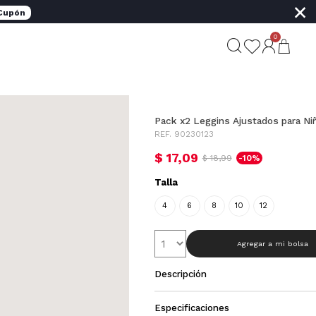
×
 Cupón
0
Pack x2 Leggins Ajustados para Ni
REF. 90230123
$ 17,09
$ 18,99
-10%
Talla
4
6
8
10
12
Agregar a mi bolsa
Descripción
Especificaciones