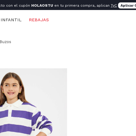
cto con el cupón
HOLAOSTU
en tu primera compra, aplican
TyC
Aplicar
INFANTIL
REBAJAS
 Buzos