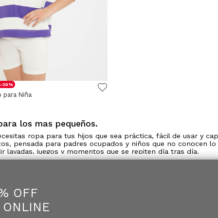
-30%
o para Niña
 para los mas pequeños.
sitas ropa para tus hijos que sea práctica, fácil de usar y ca
uzos, pensada para padres ocupados y niños que no conocen lo q
r lavadas, juegos y momentos que se repiten día tras día.
ías en que el clima cambia de repente. Encontrarás opciones 
5% OFF
os prácticos que les encantarán a los niños. Todas están confe
 ONLINE