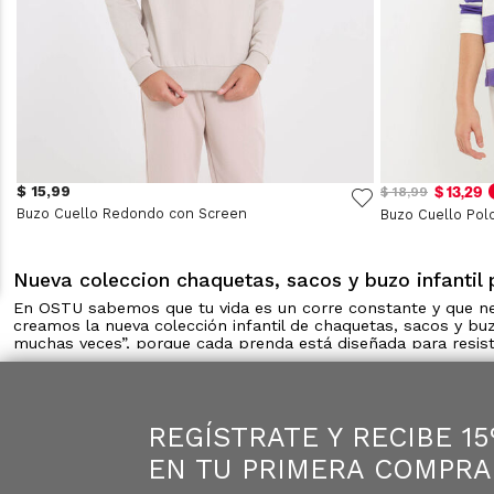
$ 15,99
$ 13,29
$ 18,99
Buzo Cuello Redondo con Screen
Buzo Cuello Pol
Nueva coleccion chaquetas, sacos y buzo infantil
En OSTU sabemos que tu vida es un corre constante y que nece
creamos la nueva colección infantil de chaquetas, sacos y b
muchas veces”, porque cada prenda está diseñada para resisti
Chaquetas para cada ocasión
Las chaquetas de esta colección están diseñadas para esos d
REGÍSTRATE Y RECIBE 1
capucha para protegerlos de la lluvia y diseños con bolsill
que tú tengas una preocupación menos.
EN TU PRIMERA COMPRA
Sacos versátiles y cómodos