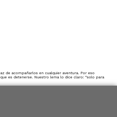
paz de acompañarlos en cualquier aventura. Por eso
ue es detenerse. Nuestro lema lo dice claro: “solo para
ligeras que se adaptan a mañanas frescas, chaquetas con
ccionadas en materiales cómodos y duraderos, pensados para