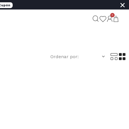
×
 Cupón
0