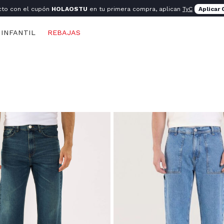
cto con el cupón
HOLAOSTU
en tu primera compra, aplican
TyC
Aplicar
INFANTIL
REBAJAS