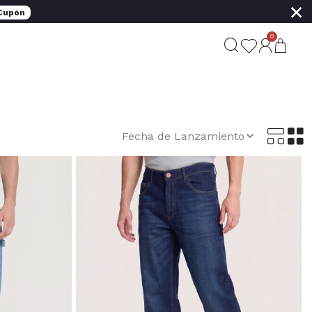
×
 Cupón
0