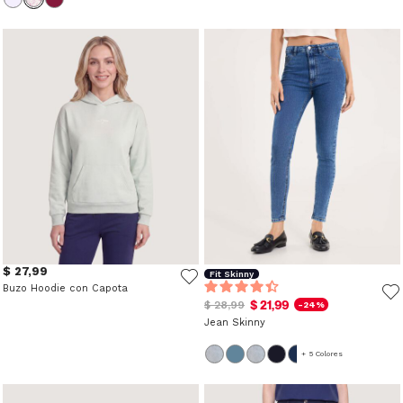
$ 27,99
Fit Skinny
Buzo Hoodie con Capota
$ 21,99
$ 28,99
-24%
Jean Skinny
+ 5 Colores