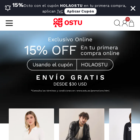
×
15%
Dcto con el cupón
HOLAOSTU
en tu primera compra,
aplican
TyC
Aplicar Cupón
0