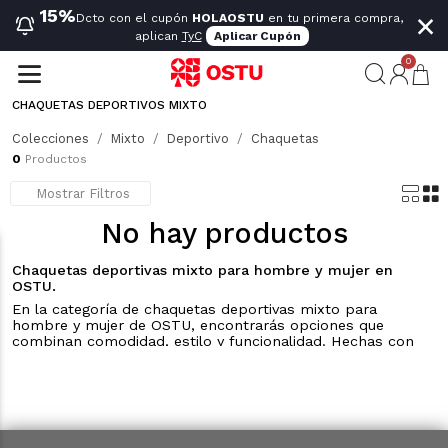
×
15%
Dcto con el cupón
HOLAOSTU
en tu primera compra,
aplican
TyC
Aplicar Cupón
0
CHAQUETAS DEPORTIVOS MIXTO
Explora nuestras chaquetas deportivas mixto para hombre y mujer. Diseñadas para ofrecerte comodidad y versatilidad, son ideales para todo tipo de actividades. Solo para muchas veces, porque la comodidad nunca debe ser sacrificada.
Mostrar más
Colecciones
Mixto
Deportivo
Chaquetas
0
Productos
Mostrar Filtros
No hay productos
Chaquetas deportivas mixto para hombre y mujer en
OSTU.
En la categoría de chaquetas deportivas mixto para
hombre y mujer de OSTU, encontrarás opciones que
combinan comodidad, estilo y funcionalidad. Hechas con
materiales ligeros y transpirables, nuestras chaquetas
deportivas están diseñadas para acompañarte en cada
actividad de tu día, ya sea en tu rutina de ejercicios o para
un look más relajado. Con cortes modernos y una gran
versatilidad, estas chaquetas te permiten moverte con
libertad, garantizando que siempre te sientas cómodo y