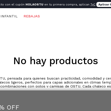
cto con el cupón
HOLAOSTU
en tu primera compra, aplican
TyC
Aplicar
INFANTIL
REBAJAS
No hay productos
U, pensada para quienes buscan practicidad, comodidad y cerca
alecos ligeros, perfectos para capas adicionales en climas temp
as o combinaciones con polos y camisas de OSTU. Cada chaleco e
iles y la confiabilidad de OSTU: “solo para muchas veces”. Ade
5% OFF
 comodidad ni movilidad. Son ideales para días fríos o ventos
asual se adapta a diferentes siluetas, brindando un look prácti