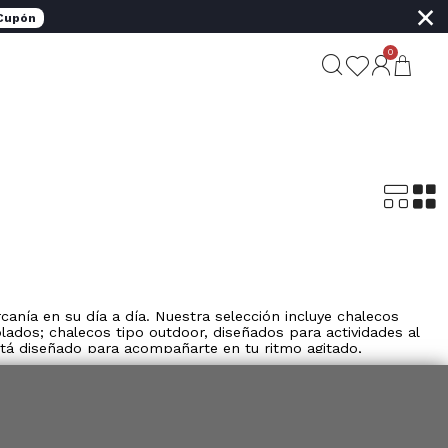
×
 Cupón
0
nía en su día a día. Nuestra selección incluye chalecos
lados; chalecos tipo outdoor, diseñados para actividades al
stá diseñado para acompañarte en tu ritmo agitado,
más, se integran fácilmente con pantalones, bermudas o
os y se combinan perfectamente con polos de manga larga,
co y relajado. Además, los tejidos duraderos aseguran que