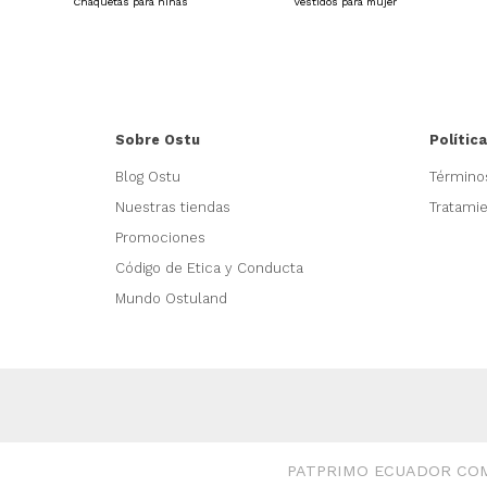
Chaquetas para niñas
Vestidos para mujer
Sobre Ostu
Polític
Blog Ostu
Término
Nuestras tiendas
Tratami
Promociones
Código de Etica y Conducta
Mundo Ostuland
PATPRIMO ECUADOR COMER