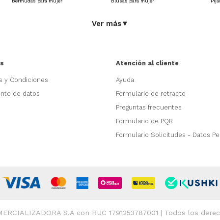
Bermudas para mujer
Blusas para mujer
Pij
Ver más
▼
as
Atención al cliente
s y Condiciones
Ayuda
ento de datos
Formulario de retracto
Preguntas frecuentes
Formulario de PQR
Formulario Solicitudes - Datos P
CIALIZADORA S.A con RUC 1791253787001 | Todos los derech