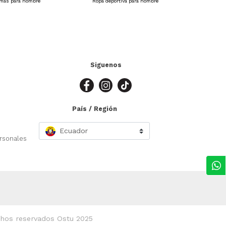
amas para hombre
Ropa deportiva para hombre
Siguenos
País / Región
Ecuador
ersonales
os reservados Ostu 2025