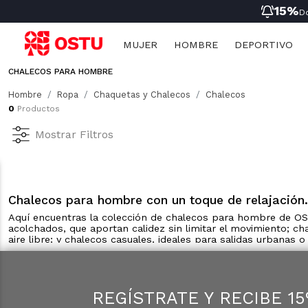
15%
D
MUJER
HOMBRE
DEPORTIVO
CHALECOS PARA HOMBRE
Conoce en Ostu chalecos para hombre quien trae diseños versátiles y cómodos, ideales para tu rutina agitada, desde actividades al aire libre hasta salidas casuales, denotando siempre un toque relajado y cercano.
Mostrar más
Ropa
Ropa
Mujer
Niñas
Mujer
Hombre
Ropa
Chaquetas y Chalecos
Chalecos
Nueva Coleccion
Nueva Coleccion
Hombre
Niños
Hombre
0
Productos
Ropa Deportiva
Ropa Deportiva
Deportivo Mujer
Mostrar Filtros
Ropa Interior
Ropa Interior
Deportivo Hombre
Pijamas
Pijamas
Infantil
Chalecos para hombre con un toque de relajación.
Aquí encuentras la colección de chalecos para hombre de OST
acolchados, que aportan calidez sin limitar el movimiento; ch
aire libre; y chalecos casuales, ideales para salidas urban
ofreciendo tejidos resistentes y transpirables, cortes versát
jeans, aumentando la funcionalidad de tu vestimenta diaria.
Chalecos acolchados
REGÍSTRATE Y RECIBE 1
Los chalecos acolchados proporcionan calidez sin sacrificar
camisetas o chaquetas ligeras de OSTU. Su diseño cercano y c