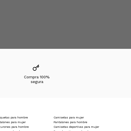
s o camisetas y permiten total libertad de movimiento. Su
tividades diarias, salidas urbanas o escapadas cortas de fin
práctico permite moverse con libertad y transportar
movilidad y protección, manteniendo siempre un look casual
 pantalones o jeans de OSTU, ofreciendo un look relajado y
 esenciales para tu ritmo de vida activo.
lo OSTU puede ofrecerte!
Compra 100%
segura
quetas para hombre
Camisetas para mujer
talones para mujer
Pantalones para hombre
turones para hombre
Camisetas deportivas para mujer