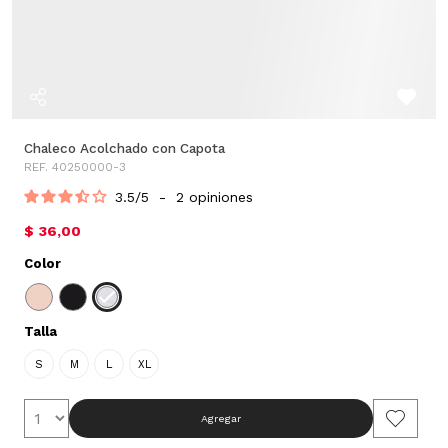
Chaleco Acolchado con Capota
REF. 40250000-3
3.5
/
5
-
2
opiniones
$ 36,00
Color
Talla
S
M
L
XL
Agregar