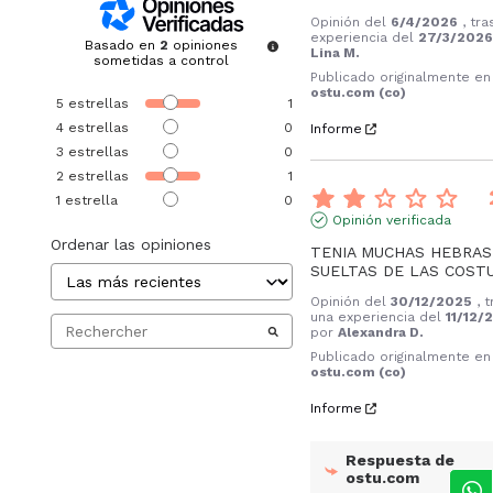
Opinión del
6/4/2026
, tr
experiencia del
27/3/202
Basado en
2
opiniones
Lina M.
sometidas a control
Publicado originalmente en
ostu.com (co)
5
estrellas
1
4
estrellas
0
Informe
3
estrellas
0
2
estrellas
1
1
estrella
0
Opinión verificada
Ordenar las opiniones
TENIA MUCHAS HEBRAS 
SUELTAS DE LAS COST
Opinión del
30/12/2025
, 
una experiencia del
11/12/
por
Alexandra D.
Publicado originalmente en
ostu.com (co)
Informe
Respuesta de
ostu.com