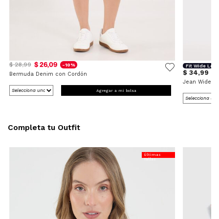
$ 26,09
$ 28,99
-10%
Fit Wide Leg
$ 34,99
Bermuda Denim con Cordón
Jean Wide L
Agregar a mi bolsa
Completa tu Outfit
Últimas
Tallas