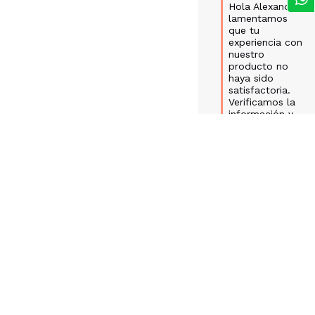
Hola Alexandra, 
lamentamos 
que tu 
experiencia con 
nuestro 
producto no 
haya sido 
satisfactoria. 
Verificamos la 
información y 
confirmamos 
que nuestro 
equipo ya se 
comunicó 
contigo y se 
creó tu caso 
bajo el ticket 
No. 166759 para 
darte solución 
lo antes posible. 
Cualquier 
novedad no 
dudes en 
contactarte con 
nosotros a 
través de 