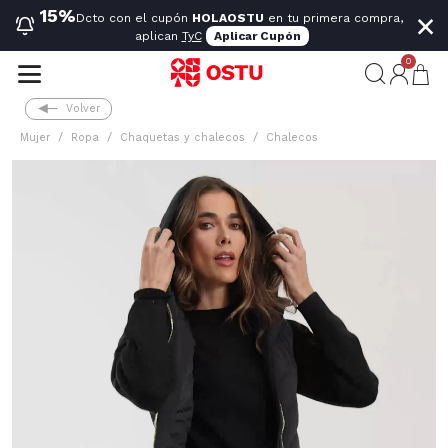
×
15%
Dcto con el cupón
HOLAOSTU
en tu primera compra,
aplican
TyC
Aplicar Cupón
0
Volver
Mujer
Ropa
Chaquetas y chalecos
Chalecos